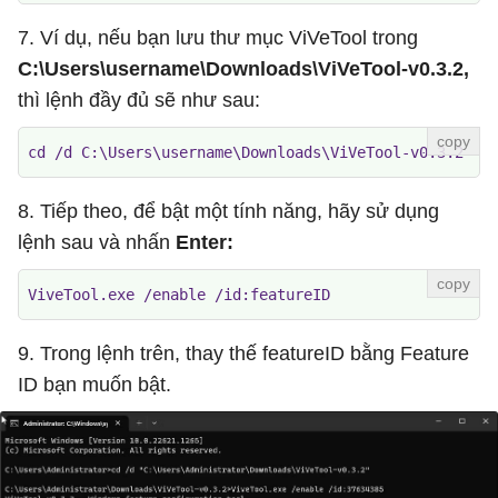
7. Ví dụ, nếu bạn lưu thư mục ViVeTool trong
C:\Users\username\Downloads\ViVeTool-v0.3.2,
thì lệnh đầy đủ sẽ như sau:
cd /d C:\Users\username\Downloads\ViVeTool-v0.3.2
8. Tiếp theo, để bật một tính năng, hãy sử dụng
lệnh sau và nhấn
Enter:
ViveTool.exe /enable /id:featureID
9. Trong lệnh trên, thay thế featureID bằng Feature
ID bạn muốn bật.