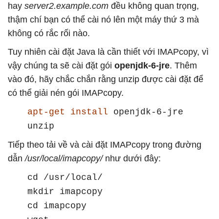
hay
server2.example.com
đều không quan trọng,
thậm chí bạn có thể cài nó lên một máy thứ 3 mà
không có rắc rối nào.
Tuy nhiên cài đặt Java là cần thiết với IMAPcopy, vì
vậy chúng ta sẽ cài đặt gói
openjdk-6-jre
. Thêm
vào đó, hãy chắc chắn rằng unzip được cài đặt để
có thể giải nén gói IMAPcopy.
apt-get install
openjdk-6-jre
unzip
Tiếp theo tải về và cài đặt IMAPcopy trong đường
dẫn
/usr/local/imapcopy/
như dưới đây:
cd /usr/local/
mkdir imapcopy
cd imapcopy