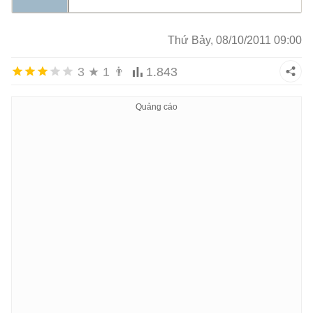
messages from Trash Folder
2011-09-30 13:28:29,061 DEBUG ImapCopie
Thứ Bảy, 08/10/2011 09:00
target Folder: Sent
3
★
1
👨
1.843
2011-09-30 13:28:29,120 DEBUG ImapCopie
messages from Sent Folder
2011-09-30 13:28:29,527 DEBUG ImapCopie
messages from INBOX Folder
root@server1:/usr/local/imapcopy#