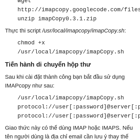
wget
http://imapcopy.googlecode.com/file
unzip imapCopy0.3.1.zip
Thực thi script
/usr/local/imapcopy/imapCopy.sh
:
chmod +x
/usr/local/imapcopy/imapCopy.sh
Tiến hành di chuyển hộp thư
Sau khi cài đặt thành công bạn bắt đầu sử dụng
IMAPcopy như sau:
/usr/local/imapcopy/imapCopy.sh
protocol://user[:password]@server[:
protocol://user[:password]@server[:
Giao thức này có thể dùng IMAP hoặc IMAPS. Nếu
tên người dùng là địa chỉ email cần lưu ý thay thế