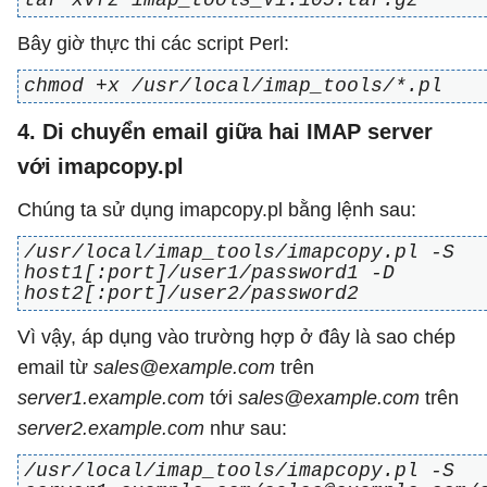
tar xvfz imap_tools_V1.105.tar.gz
Bây giờ thực thi các script Perl:
chmod +x /usr/local/imap_tools/*.pl
4. Di chuyển email giữa hai IMAP server
với imapcopy.pl
Chúng ta sử dụng imapcopy.pl bằng lệnh sau:
/usr/local/imap_tools/imapcopy.pl -S
host1[:port]/user1/password1 -D
host2[:port]/user2/password2
Vì vậy, áp dụng vào trường hợp ở đây là sao chép
email từ
sales@example.com
trên
server1.example.com
tới
sales@example.com
trên
server2.example.com
như sau:
/usr/local/imap_tools/imapcopy.pl -S