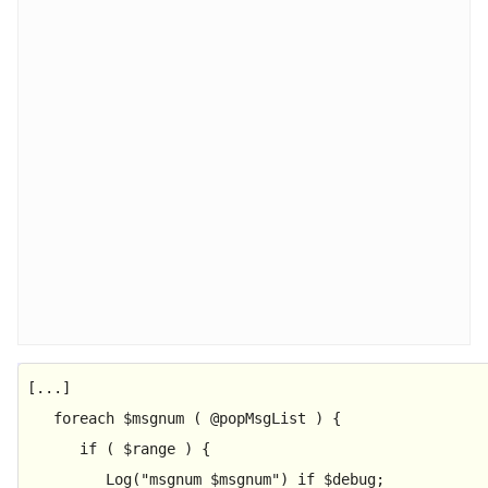
[...]

foreach
 $msgnum ( @popMsgList ) {

if
 ( $range ) {

         Log(
"msgnum $msgnum"
) 
if
 $debug;
