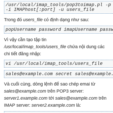
/usr/local/imap_tools/pop3toimap.pl -p
-i IMAPhost[:port] -u users_file
Trong đó
users_file
có định dạng như sau:
popUsername password imapUsername pass
Vì vậy cần tạo tập tin
/usr/local/imap_tools/users_file
chứa nội dung các
chi tiết đăng nhập:
vi /usr/local/imap_tools/users_file
sales@example.com secret sales@example
Và cuối cùng, dòng lệnh để sao chép emai từ
sales@example.com
trên POP3 server:
server1.example.com
tới
sales@example.com
trên
IMAP server:
server2.example.com
là: