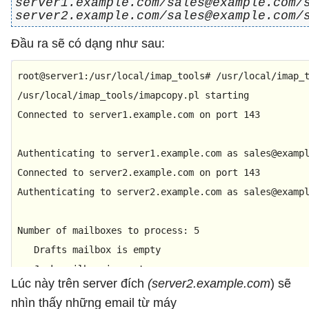
server1.example.com/sales@example.com/
server2.example.com/sales@example.com/
Đầu ra sẽ có dạng như sau:
root
@server1
:/usr/local/imap_tools
# /usr/local/imap_
/usr/local/imap_tools/imapcopy.pl starting

Connected to server1.example.com on port 
143
Authenticating to server1.example.com as sales
@examp
Connected to server2.example.com on port 
143
Authenticating to server2.example.com as sales
@examp
Number of mailboxes to 
process:
5
   Drafts mailbox is empty

   Junk mailbox is empty

Lúc này trên server đích
(server2.example.com
) sẽ
nhìn thấy những email từ máy
   Trash mailbox is empty
