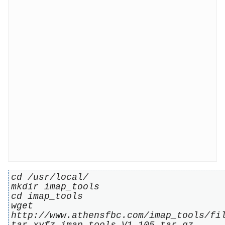
cd /usr/local/
mkdir imap_tools
cd imap_tools
wget
http://www.athensfbc.com/imap_tools/fi