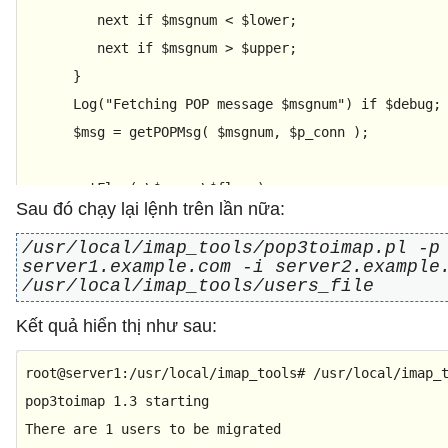
next
if
 $msgnum < $lower;

next
if
 $msgnum > $upper;

      }

      Log(
"Fetching POP message $msgnum"
) 
if
 $debug;

      $msg = getPOPMsg( $msgnum, $p_conn );

      getFlag( \$msg, \$flag );

Sau đó chạy lại lệnh trên lần nữa:
      getDate( \$msg, \$date );

/usr/local/imap_tools/pop3toimap.pl -p
server1.example.com -i server2.example
next
if
 $msg eq 
''
;

/usr/local/imap_tools/users_file
Kết quả hiển thị như sau:
#$mailbox = 'INBOX' unless $mailbox;
      $mailbox = 
'INBOX'
;

root
@server1
:/usr/local/imap_tools
# /usr/local/imap_
      selectMbx( $mailbox, $i_conn );

pop3toimap 
1.3
 starting

There are 
1
 users to be migrated

if
 ( insertMsg(*msg, $mailbox, $date, $flag, $i