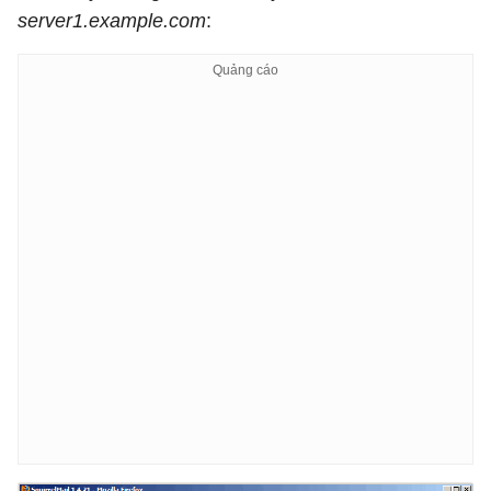
server1.example.com
:
   Sent mailbox is empty

   Copied 
3
 messages to 
INBOX
Copied 
3
 total messages

root
@server1
:/usr/local/imap_tools
#