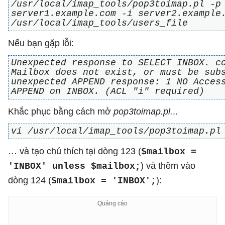
/usr/local/imap_tools/pop3toimap.pl -p
server1.example.com -i server2.example
/usr/local/imap_tools/users_file
Nếu bạn gặp lỗi:
Unexpected response to SELECT INBOX. c
Mailbox does not exist, or must be sub
unexpected APPEND response: 1 NO Acces
APPEND on INBOX. (ACL "i" required)
Khắc phục bằng cách mở
pop3toimap.pl.
..
vi /usr/local/imap_tools/pop3toimap.pl
… và tạo chú thích tại dòng 123 (
$mailbox =
) và thêm vào
'INBOX' unless $mailbox;
dòng 124 (
):
$mailbox = 'INBOX';