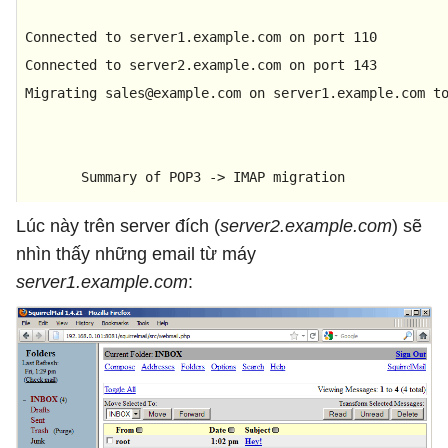
         $copied++;

Connected to server1.example.com on port 
110
         $grandTotal++;

Connected to server2.example.com on port 
143
         Log(
"$copied messages migrated"
) 
if
 $copied
Migrating sales
@example
.com on server1.example.com t
#  Delete the message from the POP server i
         deletePOPMsg( $msgnum, $p_conn ) 
if
 $delete;
       Summary of 
POP3
 -> 
IMAP
 migration

      }

Lúc này trên server đích (
server2.example.com
) sẽ
Users migrated  
1
   }

nhìn thấy những email từ máy
Total messages  
3
[...]
server1.example.com
:
Total bytes     
2912
root
@server1
:/usr/local/imap_tools
#