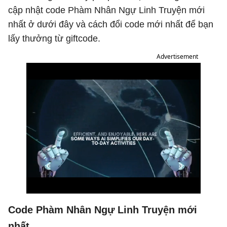
cập nhật code Phàm Nhân Ngự Linh Truyện mới
nhất ở dưới đây và cách đổi code mới nhất để bạn
lấy thưởng từ giftcode.
Advertisement
Code Phàm Nhân Ngự Linh Truyện mới
nhất