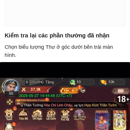
Kiểm tra lại các phần thưởng đã nhận
Chọn biểu tượng Thư ở góc dưới bên trái màn
hình.