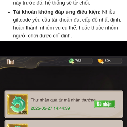
này trước đó, hệ thống sẽ từ chối.
Tài khoản không đáp ứng điều kiện:
Nhiều
giftcode yêu cầu tài khoản đạt cấp độ nhất định,
hoàn thành nhiệm vụ cụ thể, hoặc thuộc nhóm
người chơi được chỉ định.