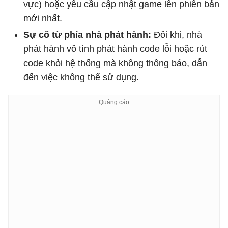
vực) hoặc yêu cầu cập nhật game lên phiên bản
mới nhất.
Sự cố từ phía nhà phát hành:
Đôi khi, nhà
phát hành vô tình phát hành code lỗi hoặc rút
code khỏi hệ thống mà không thông báo, dẫn
đến việc không thể sử dụng.