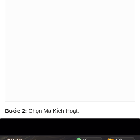
Bước 2:
Chọn Mã Kích Hoạt.