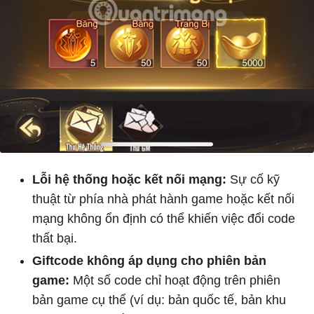
Lỗi hệ thống hoặc kết nối mạng:
Sự cố kỹ
thuật từ phía nhà phát hành game hoặc kết nối
mạng không ổn định có thể khiến việc đổi code
thất bại.
Giftcode không áp dụng cho phiên bản
game:
Một số code chỉ hoạt động trên phiên
bản game cụ thể (ví dụ: bản quốc tế, bản khu