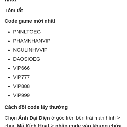
Tóm tắt
Code game mới nhất
PNNLTOEG
PHAMNHANVIP
NGULINHVVIP
DAOSIOEG
VIP666
VIP777
VIP888
VIP999
Cách đổi code lấy thưởng
Chọn
Ảnh Đại Diện
ở góc trên bên trái màn hình >
chọn
Mã Kích Hoạt
>
nhập code vào khung chứa