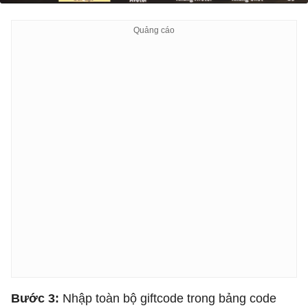
Bước 3:
Nhập toàn bộ giftcode trong bảng code