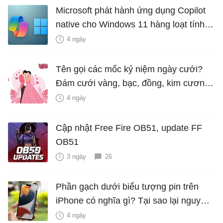
Microsoft phát hành ứng dụng Copilot
native cho Windows 11 hàng loạt tính
năng mới Hữu Ích
4 ngày
Tên gọi các mốc kỷ niệm ngày cưới?
Đám cưới vàng, bạc, đồng, kim cương
là bao nhiêu năm?
4 ngày
Cập nhật Free Fire OB51, update FF
OB51
3 ngày
26
Phần gạch dưới biểu tượng pin trên
iPhone có nghĩa gì? Tại sao lại nguy
hiểm?
4 ngày