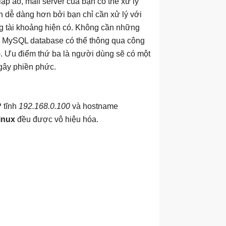
t lập ảo, mail server của bạn có thể xử lý
n dễ dàng hơn bởi bạn chỉ cần xử lý với
 tài khoảng hiện có. Không cần những
ản lý MySQL database có thể thông qua công
). Ưu điểm thứ ba là người dùng sẽ có một
 gây phiền phức.
P tĩnh
192.168.0.100
và hostname
inux
đều được vô hiệu hóa.