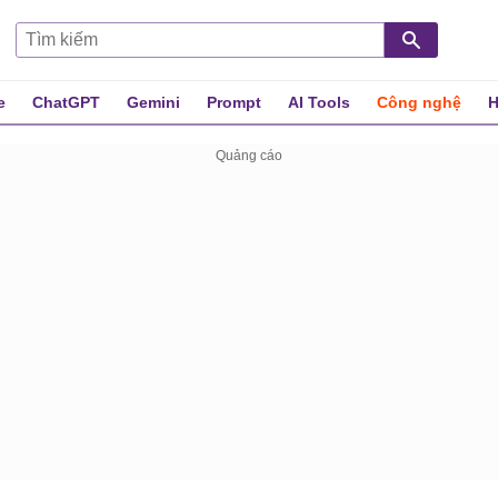
e
ChatGPT
Gemini
Prompt
AI Tools
Công nghệ
H