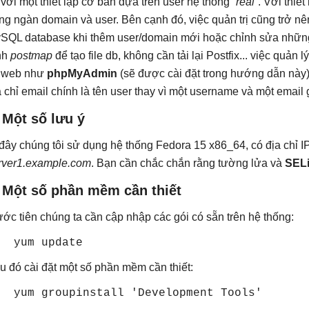
 với một thiết lập cơ bản dựa trên user hệ thống “
real
”. Với thiế
ng ngàn domain và user. Bên cạnh đó, việc quản trị cũng trở nê
SQL database khi thêm user/domain mới hoặc chỉnh sửa những
nh
postmap
để tạo file db, không cần tải lại Postfix... việc qu
 web như
phpMyAdmin
(sẽ được cài đặt trong hướng dẫn này
a chỉ email chính là tên user thay vì một username và một email
 Một số lưu ý
đây chúng tôi sử dụng hệ thống Fedora 15 x86_64, có địa chỉ I
rver1.example.com
. Bạn cần chắc chắn rằng tường lửa và
SEL
. Một số phần mềm cần thiết
ước tiên chúng ta cần cập nhập các gói có sẵn trên hệ thống:
yum update
u đó cài đặt một số phần mềm cần thiết:
yum groupinstall 'Development Tools'