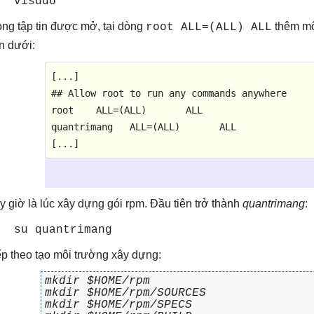
visudo
ong tập tin được mở, tại dòng
thêm mộ
root ALL=(ALL) ALL
n dưới:
[...]

## Allow root 
to
 run 
any
 commands anywhere

root    
ALL
=
(
ALL
)       
ALL
quantrimang   
ALL
=
(
ALL
)       
ALL
[...]
y giờ là lúc xây dựng gói rpm. Đầu tiên trở thành
quantrimang
:
su quantrimang
ếp theo tạo môi trường xây dựng:
mkdir $HOME/rpm
mkdir $HOME/rpm/SOURCES
mkdir $HOME/rpm/SPECS