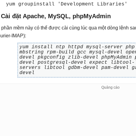
yum groupinstall 'Development Libraries'
. Cài đặt Apache, MySQL, phpMyAdmin
 phần mềm này có thể được cài cùng lúc qua một dòng lệnh sa
urier-IMAP):
yum install ntp httpd mysql-server php
mbstring rpm-build gcc mysql-devel ope
devel pkgconfig zlib-devel phpMyAdmin 
devel postgresql-devel expect libtool-
servers libtool gdbm-devel pam-devel g
devel