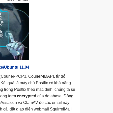
Advertisement
ze/Ubuntu 11.04
er (Courier-POP3, Courier-IMAP), từ đó
 Kết quả là máy chủ Postfix có khả năng
 trong Postfix theo mặc định, chúng ta sẽ
trong form
encrypted
của database. Đồng
pamAssassin và ClamAV để các email này
h cài đặt giao diện webmail SquirrelMail