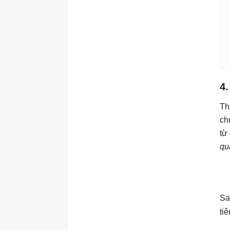
4.
Th
ch
từ
qu
Sa
ti