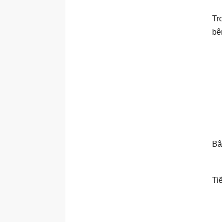
Tr
bê
Bâ
Ti