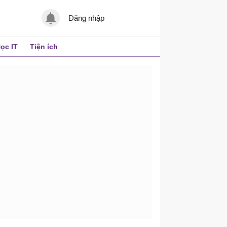
Đăng nhập
ọc IT
Tiện ích