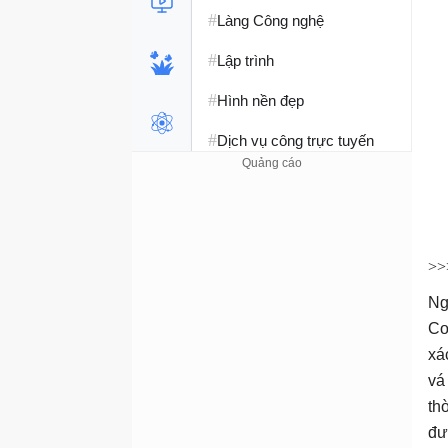
#
Làng Công nghệ
#
Lập trình
#
Hình nền đẹp
#
Dịch vụ công trực tuyến
#
Dịch vụ nhà mạng
#
Ví điện tử - Ngân hàng
#
Chụp ảnh - Quay phim
>
#
Raspberry Pi
Ng
Co
#
Đồng hồ thông minh
xá
#
Nền tảng Web
vá
th
đư