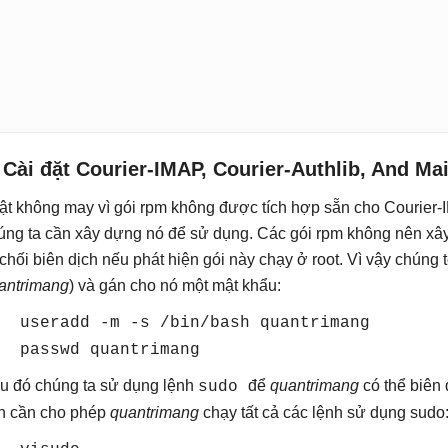
 Cài đặt Courier-IMAP, Courier-Authlib, And Ma
ật không may vì gói rpm không được tích hợp sẵn cho Courier-I
úng ta cần xây dựng nó để sử dụng. Các gói rpm không nên xâ
 chối biên dịch nếu phát hiện gói này chạy ở root. Vì vậy chúng t
antrimang
) và gán cho nó một mật khẩu:
useradd -m -s /bin/bash quantrimang
passwd quantrimang
u đó chúng ta sử dụng lệnh
để
quantrimang
có thể biên
sudo
ên cần cho phép
quantrimang
chạy tất cả các lệnh sử dụng sudo