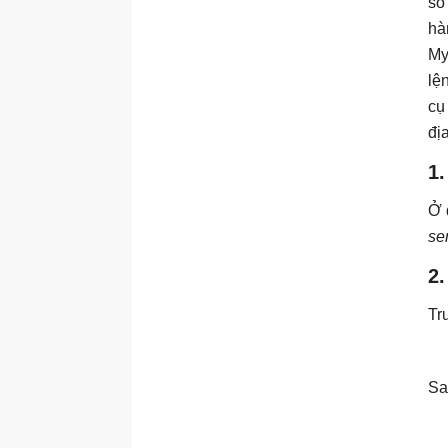
so
hà
My
lệ
cụ
đị
1.
Ở 
se
2
Tr
Sa