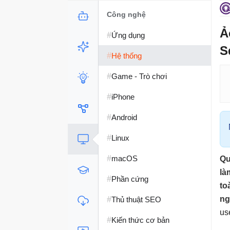
Công nghệ
Ả
#
Ứng dụng
S
#
Hệ thống
#
Game - Trò chơi
#
iPhone
#
Android
#
Linux
#
macOS
Qu
là
#
Phần cứng
to
#
ng
Thủ thuật SEO
us
#
Kiến thức cơ bản