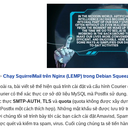
>>
Chạy SquirrelMail trên Nginx (LEMP) trong Debian Squee
oài ra, bài viết sẽ thể hiện quá trình cài đặt và cấu hình Couri
urier có thể xác thực cơ sở dữ liệu MySQL mà Postfix sử dụng.
c thực
SMTP-AUTH
,
TLS
và
quota
(quota không được xây dựng
 Postfix một cách thích hợp). Những mật khẩu sẽ được lưu trữ 
ời chúng tôi sẽ trình bày tới các bạn cách cài đặt Amavisd, S
ợc quét và kiểm tra spam, virus. Cuối cùng chúng ta sẽ tiến hàn