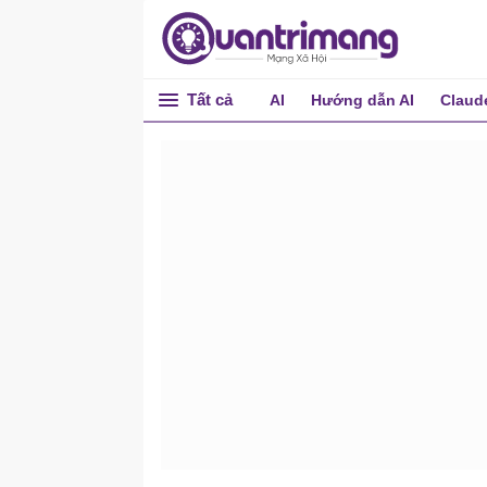
Tất cả
AI
Hướng dẫn AI
Claud