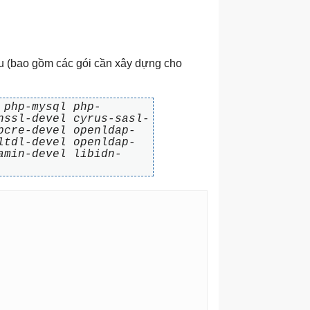
u (bao gồm các gói cần xây dựng cho
 php-mysql php-
nssl-devel cyrus-sasl-
pcre-devel openldap-
ltdl-devel openldap-
amin-devel libidn-