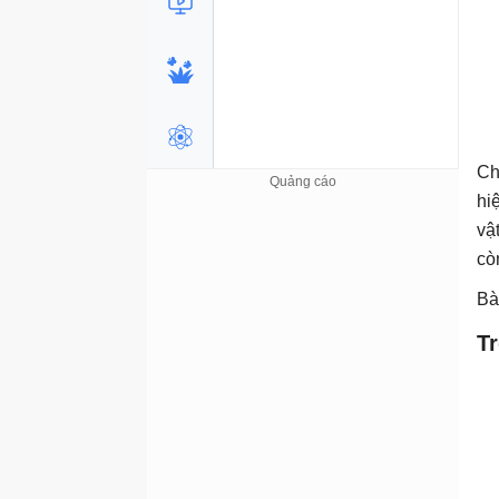
Ch
hi
vậ
cò
Bà
Tr