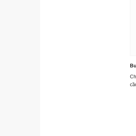
Bư
Ch
cầ