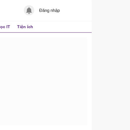
Đăng nhập
ọc IT
Tiện ích