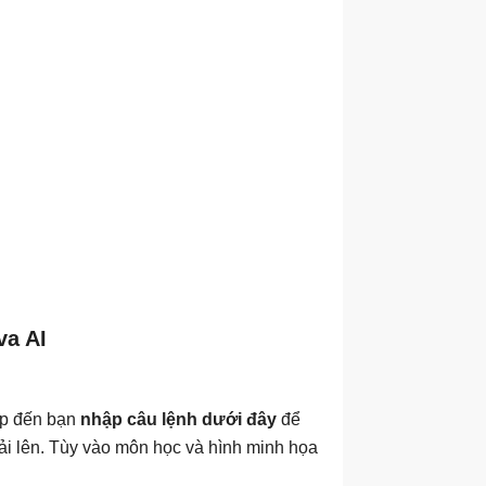
va AI
ếp đến bạn
nhập câu lệnh dưới đây
để
 tải lên. Tùy vào môn học và hình minh họa