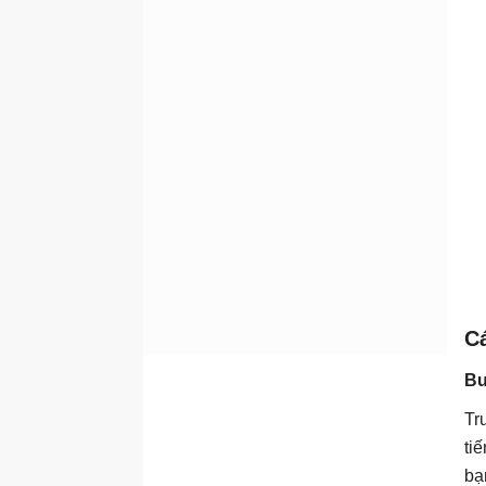
Cá
Bư
Tr
ti
bạ