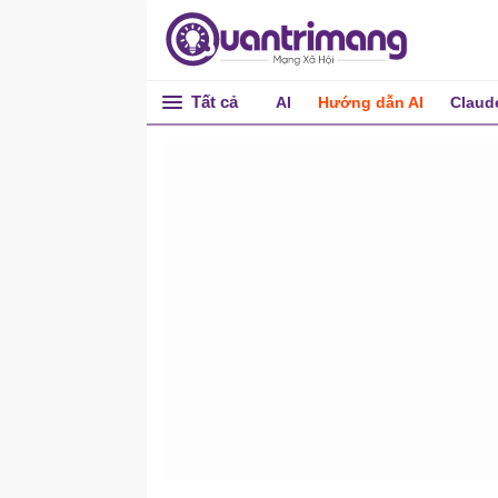
Tất cả
AI
Hướng dẫn AI
Claud