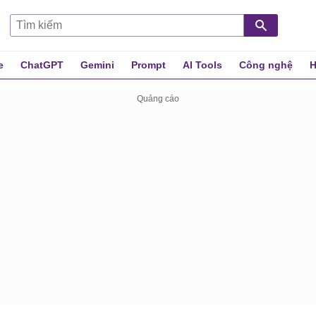
e
ChatGPT
Gemini
Prompt
AI Tools
Công nghệ
H