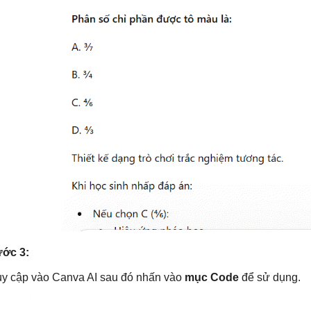
ớc 3:
uy cập vào Canva AI sau đó nhấn vào
mục Code
để sử dụng.