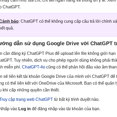
n nhạy cảm như địa chỉ, chi tiết ngân hàng và thông tin y tế. Xem
o ChatGPT.
Cảnh báo
: ChatGPT có thể không cung cấp câu trả lời chính xá
kết quả.
ướng dẫn sử dụng Google Drive với ChatGPT t
n cần đăng ký ChatGPT Plus để upload lên file không giới hạn 
atGPT. Tuy nhiên, dịch vụ cho phép người dùng không phải thàn
nh miễn phí.
ChatGPT-4o
cũng có thể phản hồi đầu vào âm than
n sẽ liên kết tài khoản Google Drive của mình với ChatGPT để tr
ng có thể liên kết với OneDrive của Microsoft. Bạn có thể quản l
u khi cấp những quyền cần thiết.
Truy cập trang web ChatGPT
từ bất kỳ trình duyệt nào.
 Nhấp vào
Log in
để đăng nhập vào tài khoản của bạn.