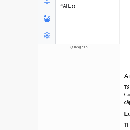
#
AI List
Ai
Tấ
Go
cậ
L
Th