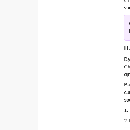
ti
và
H
Bạ
Ch
đị
Bạ
cũ
sa
1.
2.