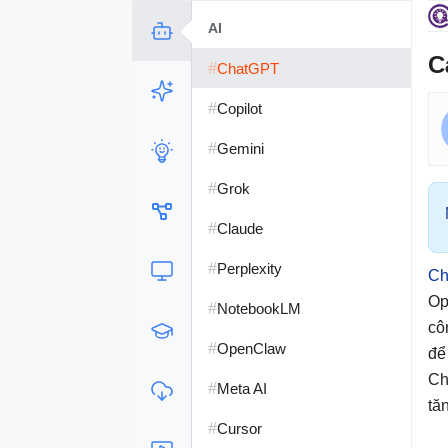
AI
C
#
ChatGPT
#
Copilot
#
Gemini
#
Grok
#
Claude
#
Perplexity
Ch
Op
#
NotebookLM
cô
#
OpenClaw
để
Ch
#
Meta AI
tă
#
Cursor