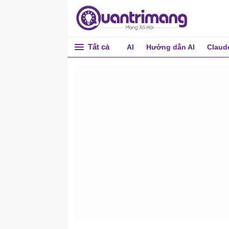
Tất cả
AI
Hướng dẫn AI
Claud