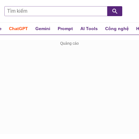
e
ChatGPT
Gemini
Prompt
AI Tools
Công nghệ
H