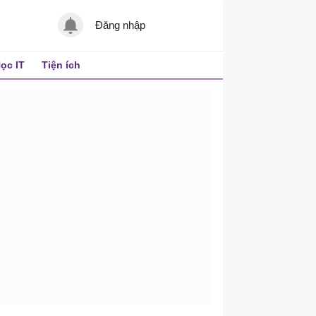
Đăng nhập
ọc IT
Tiện ích