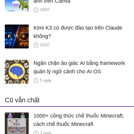
ảnh trên Canva
20/07
Kimi K3 có được đào tạo trên Claude
không?
31/07
Ngăn chặn ảo giác AI bằng framework
quản lý ngữ cảnh cho AI OS
5 ngày
Cũ vẫn chất
1000+ công thức chế thuốc Minecraft,
cách chế thuốc Minecraft
3 ngày