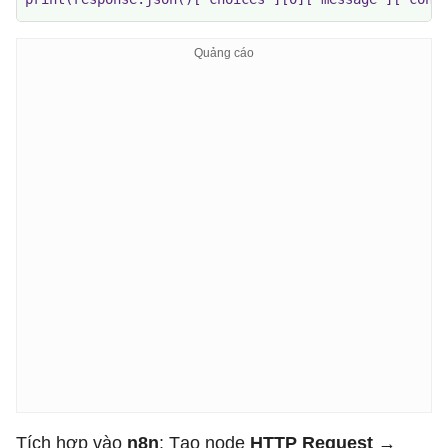
Tích hợp vào
n8n
: Tạo node
HTTP Request
→