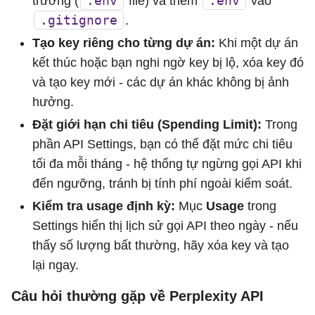
.env
.env
trường (
file) và thêm
vào
.gitignore
.
Tạo key riêng cho từng dự án:
Khi một dự án
kết thúc hoặc bạn nghi ngờ key bị lộ, xóa key đó
và tạo key mới - các dự án khác không bị ảnh
hưởng.
Đặt giới hạn chi tiêu (Spending Limit):
Trong
phần API Settings, bạn có thể đặt mức chi tiêu
tối đa mỗi tháng - hệ thống tự ngừng gọi API khi
đến ngưỡng, tránh bị tính phí ngoài kiểm soát.
Kiểm tra usage định kỳ:
Mục
Usage
trong
Settings hiển thị lịch sử gọi API theo ngày - nếu
thấy số lượng bất thường, hãy xóa key và tạo
lại ngay.
Câu hỏi thường gặp về Perplexity API