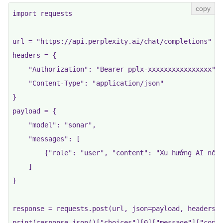
import requests

url = "https://api.perplexity.ai/chat/completions"

headers = {

    "Authorization": "Bearer pplx-xxxxxxxxxxxxxxxx",

    "Content-Type": "application/json"

}

payload = {

    "model": "sonar",

    "messages": [

        {"role": "user", "content": "Xu hướng AI nổi 
    ]

}

response = requests.post(url, json=payload, headers=h
print(response.json()["choices"][0]["message"]["cont