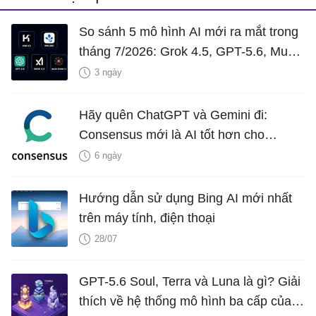
So sánh 5 mô hình AI mới ra mắt trong
tháng 7/2026: Grok 4.5, GPT-5.6, Muse
Spark 1.1, Inkling và Kimi K3
3 ngày
Hãy quên ChatGPT và Gemini đi:
Consensus mới là AI tốt hơn cho
nghiên cứu!
6 ngày
Hướng dẫn sử dụng Bing AI mới nhất
trên máy tính, điện thoại
28/07
GPT-5.6 Soul, Terra và Luna là gì? Giải
thích về hệ thống mô hình ba cấp của