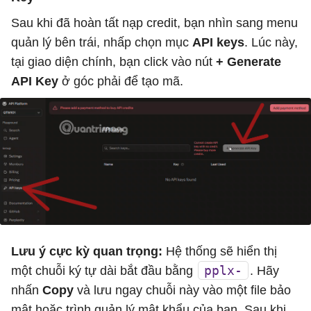
Sau khi đã hoàn tất nạp credit, bạn nhìn sang menu
quản lý bên trái, nhấp chọn mục
API keys
. Lúc này,
tại giao diện chính, bạn click vào nút
+ Generate
API Key
ở góc phải để tạo mã.
Lưu ý cực kỳ quan trọng:
Hệ thống sẽ hiển thị
pplx-
một chuỗi ký tự dài bắt đầu bằng
. Hãy
nhấn
Copy
và lưu ngay chuỗi này vào một file bảo
mật hoặc trình quản lý mật khẩu của bạn. Sau khi