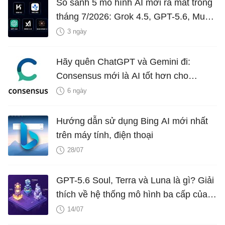
So sánh 5 mô hình AI mới ra mắt trong
tháng 7/2026: Grok 4.5, GPT-5.6, Muse
Spark 1.1, Inkling và Kimi K3
3 ngày
Hãy quên ChatGPT và Gemini đi:
Consensus mới là AI tốt hơn cho
nghiên cứu!
6 ngày
Hướng dẫn sử dụng Bing AI mới nhất
trên máy tính, điện thoại
28/07
GPT-5.6 Soul, Terra và Luna là gì? Giải
thích về hệ thống mô hình ba cấp của
OpenAI
14/07