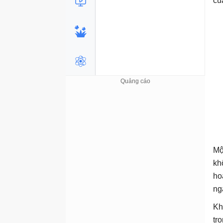
củ
Mộ
kh
ho
ng
Kh
tr