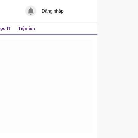
Đăng nhập
ọc IT
Tiện ích