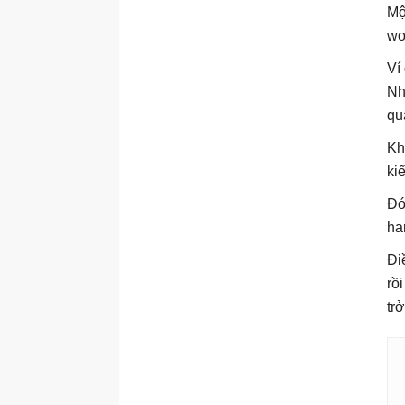
Mộ
wo
Ví
Nh
qu
Kh
ki
Đó
ha
Đi
rồ
tr