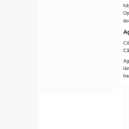
hã
Op
qu
Ag
Có
Câ
Ag
là
ha