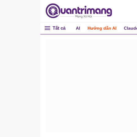
Tất cả
AI
Hướng dẫn AI
Claud