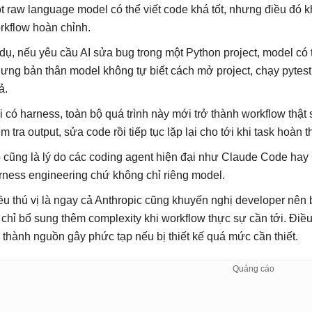
t raw language model có thể viết code khá tốt, nhưng điều đó 
rkflow hoàn chỉnh.
 dụ, nếu yêu cầu AI sửa bug trong một Python project, model có 
ưng bản thân model không tự biết cách mở project, chạy pytest, xe
ả.
i có harness, toàn bộ quá trình này mới trở thành workflow thật s
ểm tra output, sửa code rồi tiếp tục lặp lại cho tới khi task hoàn 
 cũng là lý do các coding agent hiện đại như Claude Code hay 
rness engineering chứ không chỉ riêng model.
ều thú vị là ngay cả Anthropic cũng khuyến nghị developer nên 
i chỉ bổ sung thêm complexity khi workflow thực sự cần tới. Điề
ở thành nguồn gây phức tạp nếu bị thiết kế quá mức cần thiết.