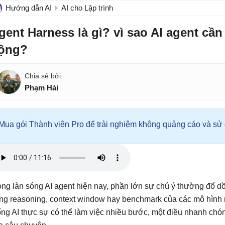
Hướng dẫn AI
AI cho Lập trình
gent Harness là gì? vì sao AI agent cầ
ộng?
Phạm Hải
Mua gói Thành viên Pro để trải nghiệm không quảng cáo và sử d
ong làn sóng AI agent hiện nay, phần lớn sự chú ý thường đổ d
ng reasoning, context window hay benchmark của các mô hình m
ống AI thực sự có thể làm việc nhiều bước, một điều nhanh chón