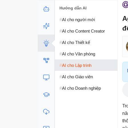
Hướng dẫn AI
A
#
AI cho người mới
đ
#
AI cho Content Creator
#
AI cho Thiết kế
#
AI cho Văn phòng
#
AI cho Lập trình
#
AI cho Giáo viên
#
AI cho Doanh nghiệp
Tr
nă
th