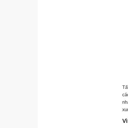
Tấ
cá
nh
xu
Vì