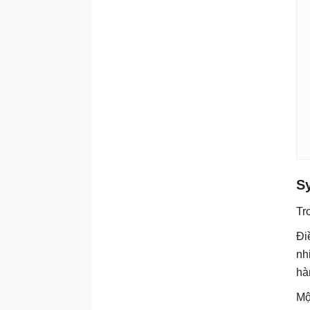
Sy
Tr
Đi
nh
hà
Mộ