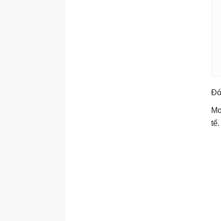
Đó
Mo
tế.