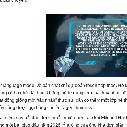
a câu chuyện.
t language model về bản chất chỉ dự đoán token tiếp theo. Nó k
ông có bộ nhớ dài hạn, không thể tự dùng terminal hay phục hồi t
ạt động giống một “tác nhân” thực sự, cần có thêm một lớp hệ 
ày càng được gọi bằng cái tên “agent harness”.
ái niệm này bắt đầu được nhắc nhiều hơn sau khi Mitchell Hash
ong một bài blog đầu năm 2026. Ý tưởng của ông khá đơn giản: 