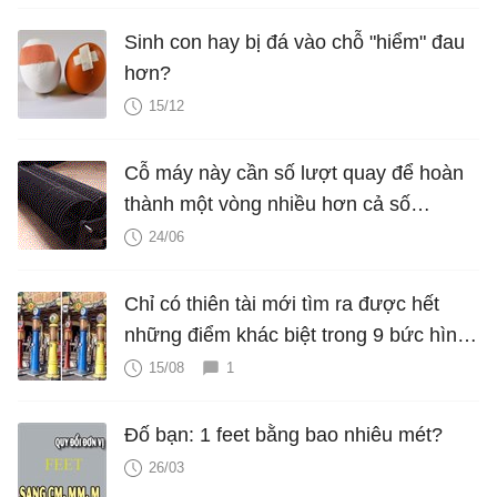
Sinh con hay bị đá vào chỗ "hiểm" đau
hơn?
15/12
Cỗ máy này cần số lượt quay để hoàn
thành một vòng nhiều hơn cả số
nguyên tử trong vũ trụ
24/06
Chỉ có thiên tài mới tìm ra được hết
những điểm khác biệt trong 9 bức hình
dưới đây
15/08
1
Đố bạn: 1 feet bằng bao nhiêu mét?
26/03