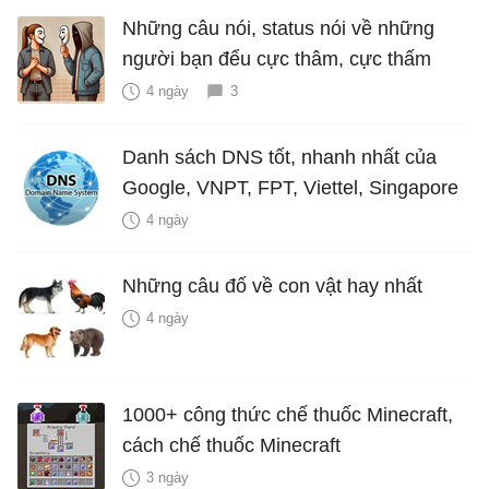
Những câu nói, status nói về những
người bạn đểu cực thâm, cực thấm
4 ngày
3
Danh sách DNS tốt, nhanh nhất của
Google, VNPT, FPT, Viettel, Singapore
4 ngày
Những câu đố về con vật hay nhất
4 ngày
1000+ công thức chế thuốc Minecraft,
cách chế thuốc Minecraft
3 ngày