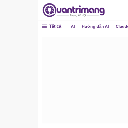
Tất cả
AI
Hướng dẫn AI
Claud