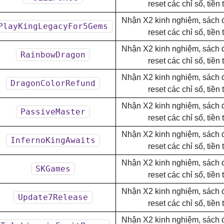
reset các chỉ số, tiền t
Nhận X2 kinh nghiệm, sách 
PlayKingLegacyFor5Gems
reset các chỉ số, tiền t
Nhận X2 kinh nghiệm, sách 
RainbowDragon
reset các chỉ số, tiền t
Nhận X2 kinh nghiệm, sách 
DragonColorRefund
reset các chỉ số, tiền t
Nhận X2 kinh nghiệm, sách 
PassiveMaster
reset các chỉ số, tiền t
Nhận X2 kinh nghiệm, sách 
InfernoKingAwaits
reset các chỉ số, tiền t
Nhận X2 kinh nghiệm, sách 
SKGames
reset các chỉ số, tiền t
Nhận X2 kinh nghiệm, sách 
Update7Release
reset các chỉ số, tiền t
Nhận X2 kinh nghiệm, sách 