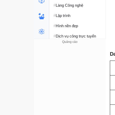
#
Làng Công nghệ
#
Lập trình
#
Hình nền đẹp
#
Dịch vụ công trực tuyến
#
Dịch vụ nhà mạng
D
#
Ví điện tử - Ngân hàng
#
Chụp ảnh - Quay phim
#
Raspberry Pi
#
Đồng hồ thông minh
#
Nền tảng Web