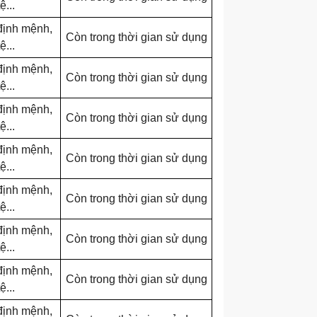
ệ...
định mệnh,
Còn trong thời gian sử dụng
ệ...
định mệnh,
Còn trong thời gian sử dụng
ệ...
định mệnh,
Còn trong thời gian sử dụng
ệ...
định mệnh,
Còn trong thời gian sử dụng
ệ...
định mệnh,
Còn trong thời gian sử dụng
ệ...
định mệnh,
Còn trong thời gian sử dụng
ệ...
định mệnh,
Còn trong thời gian sử dụng
ệ...
định mệnh,