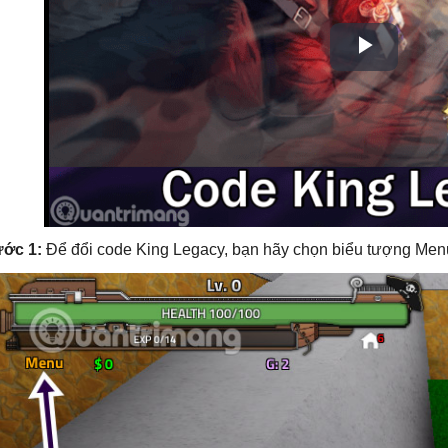
ớc 1:
Để đổi code King Legacy, bạn hãy chọn biểu tượng Men