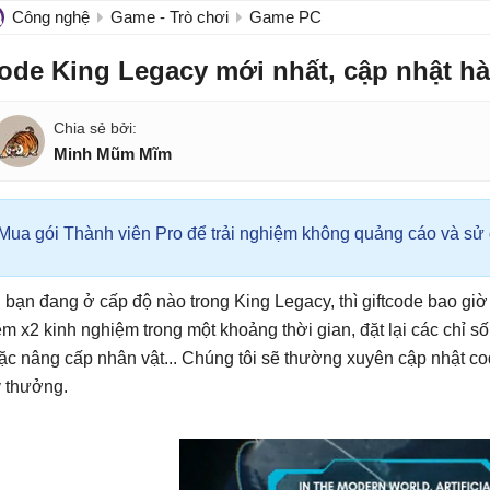
Công nghệ
Game - Trò chơi
Game PC
ode King Legacy mới nhất, cập nhật hà
Minh Mũm Mĩm
Mua gói Thành viên Pro để trải nghiệm không quảng cáo và sử d
 bạn đang ở cấp độ nào trong King Legacy, thì giftcode bao gi
êm x2 kinh nghiệm trong một khoảng thời gian, đặt lại các chỉ số 
ặc nâng cấp nhân vật... Chúng tôi sẽ thường xuyên cập nhật c
y thưởng.