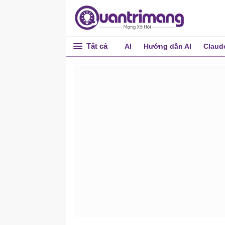
Tất cả
AI
Hướng dẫn AI
Claud