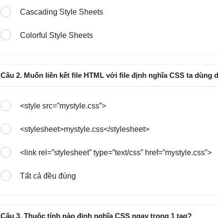
Cascading Style Sheets
Colorful Style Sheets
Câu 2. Muốn liên kết file HTML với file định nghĩa CSS ta dùng
<style src=”mystyle.css”>
<stylesheet>mystyle.css</stylesheet>
<link rel=”stylesheet” type=”text/css” href=”mystyle.css”>
Tất cả đều đúng
Câu 3. Thuộc tính nào định nghĩa CSS ngay trong 1 tag?