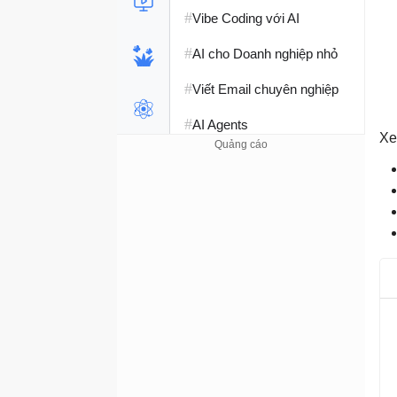
#
Vibe Coding với AI
#
AI cho Doanh nghiệp nhỏ
#
Viết Email chuyên nghiệp
#
AI Agents
Xe
#
Perplexity AI
#
Hàm Excel
#
Học Python
#
Phát triển Web với AI
#
SQL Server
#
Học SQL
#
Lập trình C++