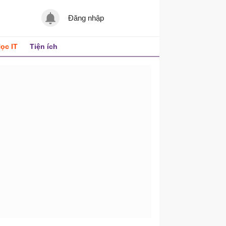
Đăng nhập
ọc IT
Tiện ích