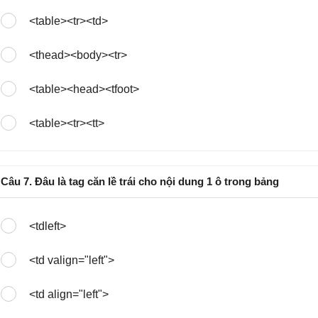
<table><tr><td>
<thead><body><tr>
<table><head><tfoot>
<table><tr><tt>
Câu 7. Đâu là tag căn lề trái cho nội dung 1 ô trong bảng
<tdleft>
<td valign="left">
<td align="left">