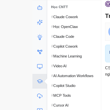
Học CNTT
T
#
Claude Cowork
#
Học OpenClaw
#
Claude Code
#
Copilot Cowork
#
Machine Learning
#
Video AI
CS
ng
#
AI Automation Workflows
#
Copilot Studio
#
MCP Tools
#
Cursor AI