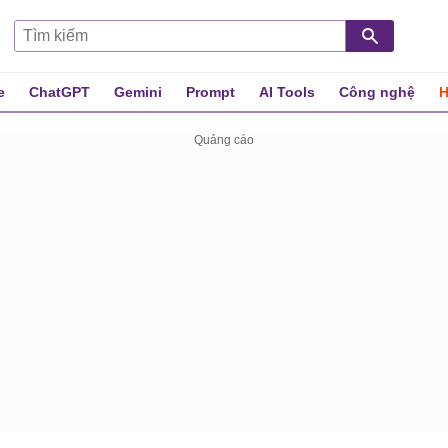
e
ChatGPT
Gemini
Prompt
AI Tools
Công nghệ
H