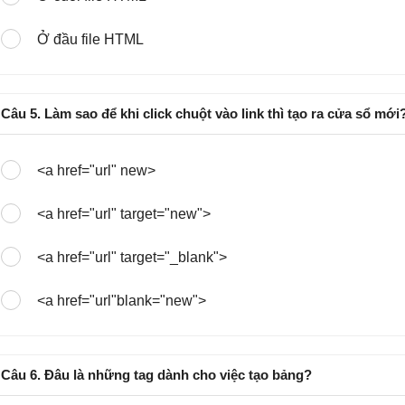
Ở đầu file HTML
Câu 5. Làm sao để khi click chuột vào link thì tạo ra cửa sổ mới
<a href="url" new>
<a href="url" target="new">
<a href="url" target="_blank">
<a href="url"blank="new">
Câu 6. Đâu là những tag dành cho việc tạo bảng?