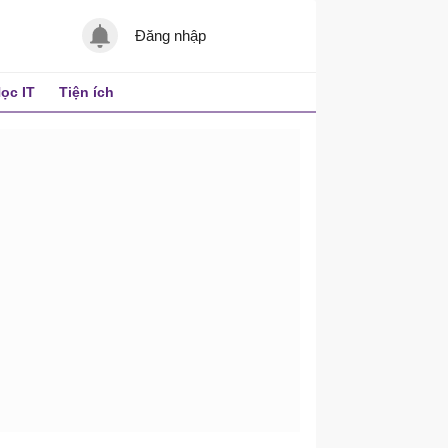
Đăng nhập
ọc IT
Tiện ích