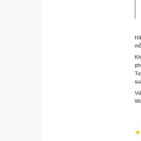
Hã
mỗ
Kh
ph
Tu
su
Vi
Wi