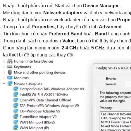
Nhấp chuột phải vào nút Start và chọn
Device Manager
.
Mở rộng danh mục
Network adapters
và định vị network ada
Nhấp chuột phải vào network adapter của bạn và chọn
Proper
Trong cửa sổ
Properties
, hãy chuyển đến tab
Advanced
.
Tìm tùy chọn có nhãn
Preferred Band
hoặc
Band
trong danh 
Trong danh sách drop-down
Value
, bạn có thể thấy tùy chọn
Chọn băng tần mong muốn,
2.4 GHz
hoặc
5 GHz
, dựa trên n
lại thiết bị để áp dụng các thay đổi.