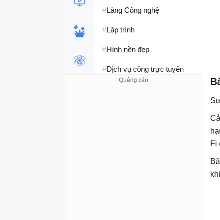
#
Làng Công nghệ
#
Lập trình
#
Hình nền đẹp
#
Dịch vụ công trực tuyến
B
#
Dịch vụ nhà mạng
Sự
#
Ví điện tử - Ngân hàng
Cả
#
Chụp ảnh - Quay phim
hạ
Fi
#
Raspberry Pi
Bă
#
Đồng hồ thông minh
kh
#
Nền tảng Web