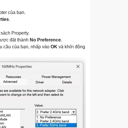
pter của bạn.
ties
.
sách Property.
 được đặt thành
No Preference
.
hu cầu của bạn, nhấp vào
OK
và khởi động