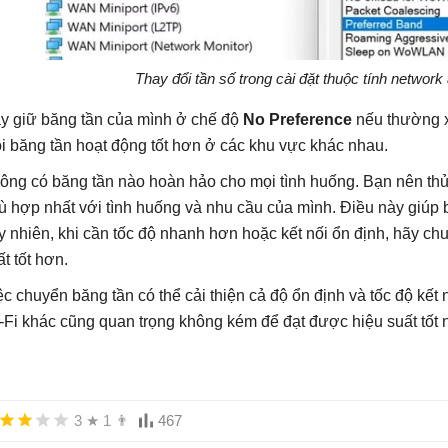
Thay đổi tần số trong cài đặt thuộc tính networ
y giữ băng tần của mình ở chế độ
No Preference
nếu thường x
i băng tần hoạt động tốt hơn ở các khu vực khác nhau.
ông có băng tần nào hoàn hảo cho mọi tình huống. Bạn nên thử 
ù hợp nhất với tình huống và nhu cầu của mình. Điều này giúp 
y nhiên, khi cần tốc độ nhanh hơn hoặc kết nối ổn định, hãy ch
ất tốt hơn.
ệc chuyển băng tần có thể cải thiện cả độ ổn định và tốc độ kết n
-Fi khác cũng quan trọng không kém để đạt được hiệu suất tốt n
3
★
1
👨
467