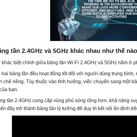
ăng tần 2.4GHz và 5GHz khác nhau như thế nà
 khác biệt chính giữa băng tần Wi-Fi 2.4GHz và 5GHz nằm ở phạ
 hai băng tần đều hoạt động tốt đối với người dùng trung bình
n chế riêng. Tùy thuộc vào tình huống, việc chuyển sang một băn
 của bạn.
ng tần 2.4GHz cung cấp vùng phủ sóng rộng hơn, khả năng xuy
iến đây trở thành băng tần lý tưởng để duy trì kết nối ổn định t