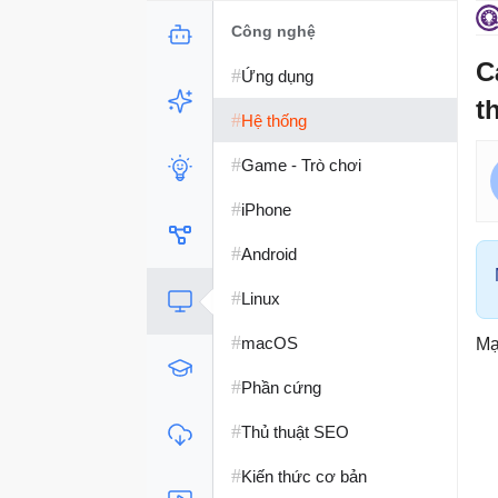
Công nghệ
C
#
Ứng dụng
t
#
Hệ thống
#
Game - Trò chơi
#
iPhone
#
Android
#
Linux
#
macOS
M
#
Phần cứng
#
Thủ thuật SEO
#
Kiến thức cơ bản