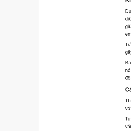
K
Dự
di
gi
em
Tr
gâ
Bă
nố
độ
Cá
Th
vớ
Tu
vă