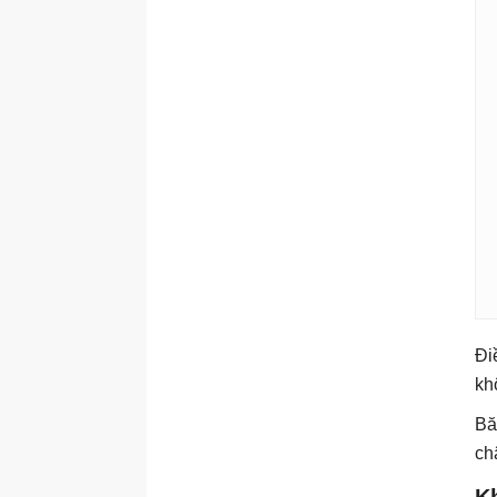
Đi
kh
Bă
ch