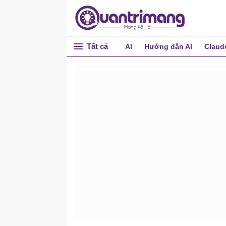
Tất cả
AI
Hướng dẫn AI
Claud