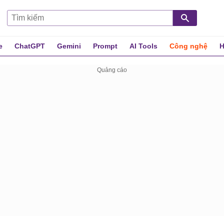
e
ChatGPT
Gemini
Prompt
AI Tools
Công nghệ
H