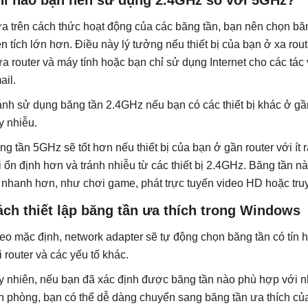
hi nào bạn nên sử dụng 2.4GHz so với 5GHz?
a trên cách thức hoạt động của các băng tần, bạn nên chọn bă
ện tích lớn hơn. Điều này lý tưởng nếu thiết bị của bạn ở xa ro
ữa router và máy tính hoặc bạn chỉ sử dụng Internet cho các tá
ail.
ánh sử dụng băng tần 2.4GHz nếu bạn có các thiết bị khác ở gần
y nhiễu.
ng tần 5GHz sẽ tốt hơn nếu thiết bị của bạn ở gần router với ít 
i ổn định hơn và tránh nhiễu từ các thiết bị 2.4GHz. Băng tần n
 nhanh hơn, như chơi game, phát trực tuyến video HD hoặc truyề
ch thiết lập băng tần ưa thích trong Windows
eo mặc định, network adapter sẽ tự động chọn băng tần có tín h
i router và các yếu tố khác.
y nhiên, nếu bạn đã xác định được băng tần nào phù hợp với n
n phòng, bạn có thể dễ dàng chuyển sang băng tần ưa thích của