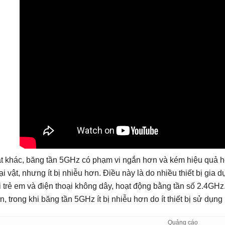
t khác, băng tần 5GHz có phạm vi ngắn hơn và kém hiệu quả 
ại vật, nhưng ít bị nhiễu hơn. Điều này là do nhiều thiết bị gia d
i trẻ em và điện thoại không dây, hoạt động bằng tần số 2.4GHz
n, trong khi băng tần 5GHz ít bị nhiễu hơn do ít thiết bị sử dụng