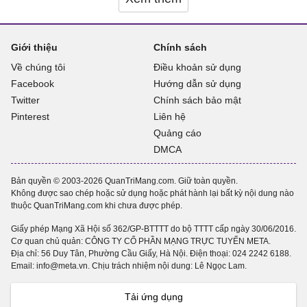
Giới thiệu
Chính sách
Về chúng tôi
Điều khoản sử dụng
Facebook
Hướng dẫn sử dụng
Twitter
Chính sách bảo mật
Pinterest
Liên hệ
Quảng cáo
DMCA
Bản quyền © 2003-2026 QuanTriMang.com. Giữ toàn quyền.
Không được sao chép hoặc sử dụng hoặc phát hành lại bất kỳ nội dung nào
thuộc QuanTriMang.com khi chưa được phép.
Giấy phép Mạng Xã Hội số 362/GP-BTTTT do bộ TTTT cấp ngày 30/06/2016.
Cơ quan chủ quản: CÔNG TY CỔ PHẦN MẠNG TRỰC TUYẾN META.
Địa chỉ: 56 Duy Tân, Phường Cầu Giấy, Hà Nội. Điện thoại:
024 2242 6188
.
Email: info@meta.vn. Chịu trách nhiệm nội dung: Lê Ngọc Lam.
Tải ứng dụng