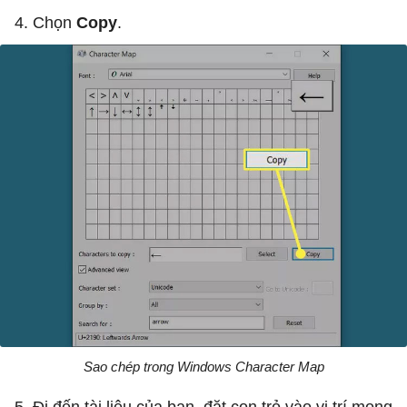
4. Chọn
Copy
.
Sao chép trong Windows Character Map
5. Đi đến tài liệu của bạn, đặt con trỏ vào vị trí mong