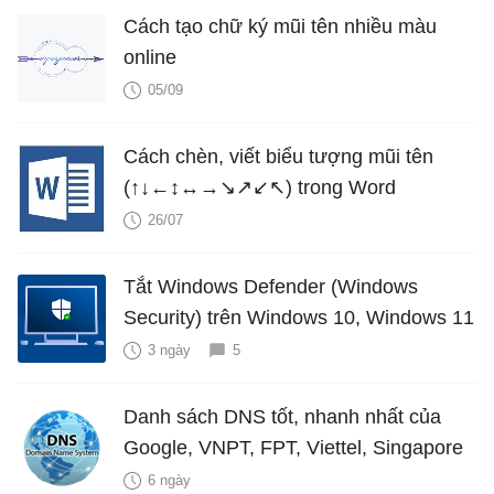
Cách tạo chữ ký mũi tên nhiều màu
online
05/09
Cách chèn, viết biểu tượng mũi tên
(↑↓←↕↔→↘↗↙↖) trong Word
26/07
Tắt Windows Defender (Windows
Security) trên Windows 10, Windows 11
3 ngày
5
Danh sách DNS tốt, nhanh nhất của
Google, VNPT, FPT, Viettel, Singapore
6 ngày