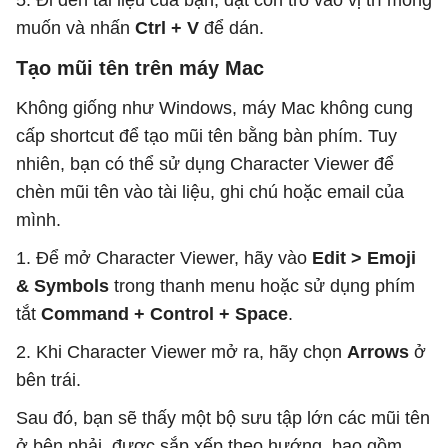
muốn và nhấn
Ctrl + V
để dán.
Tạo mũi tên trên máy Mac
Không giống như Windows, máy Mac không cung
cấp shortcut để tạo mũi tên bằng bàn phím. Tuy
nhiên, bạn có thể sử dụng Character Viewer để
chèn mũi tên vào tài liệu, ghi chú hoặc email của
mình.
1. Để mở Character Viewer, hãy vào
Edit > Emoji
& Symbols
trong thanh menu hoặc sử dụng phím
tắt
Command + Control + Space
.
2. Khi Character Viewer mở ra, hãy chọn
Arrows
ở
bên trái.
Sau đó, bạn sẽ thấy một bộ sưu tập lớn các mũi tên
ở bên phải, được sắp xếp theo hướng, bao gồm