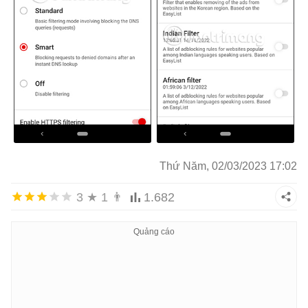
Thứ Năm, 02/03/2023 17:02
3
★
1
👨
1.682