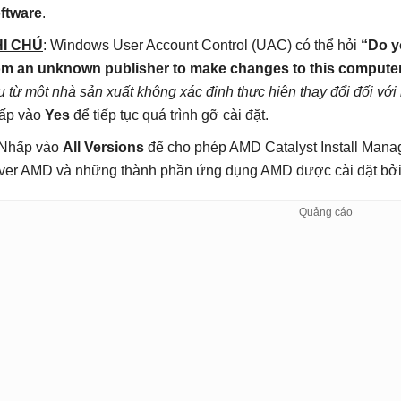
ftware
.
I CHÚ
: Windows User Account Control (UAC) có thể hỏi
“Do y
om an unknown publisher to make changes to this compute
u từ một nhà sản xuất không xác định thực hiện thay đổi đối với
ấp vào
Yes
để tiếp tục quá trình gỡ cài đặt.
 Nhấp vào
All Versions
để cho phép AMD Catalyst Install Manag
iver AMD và những thành phần ứng dụng AMD được cài đặt bởi