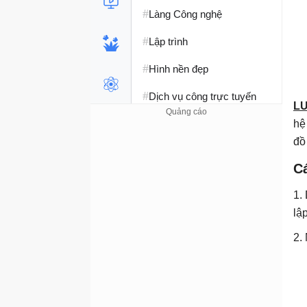
#
Làng Công nghệ
#
Lập trình
#
Hình nền đẹp
#
Dịch vụ công trực tuyến
LƯ
#
Dịch vụ nhà mạng
hệ
đồ
#
Ví điện tử - Ngân hàng
C
#
Chụp ảnh - Quay phim
1.
#
Raspberry Pi
lậ
#
Đồng hồ thông minh
2.
#
Nền tảng Web