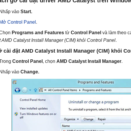
ách gỡ cài đặt driver AMD Catalyst trên Windo
 Nhấp vào
Start.
Mở Control Panel
.
 Chọn
Programs and Features
từ
Control Panel
và làm theo c
t AMD Catalyst Install Manager (CIM) khỏi Control Panel
.
 cài đặt AMD Catalyst Install Manager (CIM) khỏi Co
 Trong
Control Panel
, chọn
AMD Catalyst Install Manager
.
 Nhấp vào
Change.