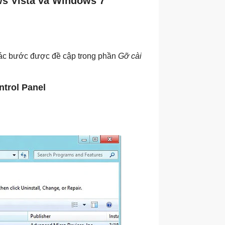
ws Vista và Windows 7
ác bước được đề cập trong phần
Gỡ cài
ntrol Panel