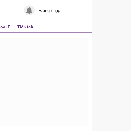
Đăng nhập
ọc IT
Tiện ích