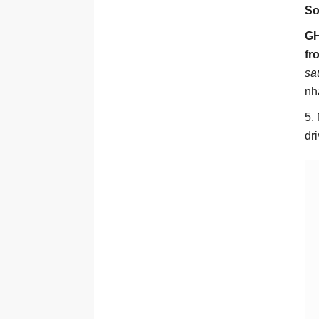
So
GH
fr
sa
nh
5.
dr