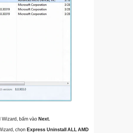
ld Wizard, bấm vào
Next.
 Wizard, chọn
Express
Uninstall ALL AMD