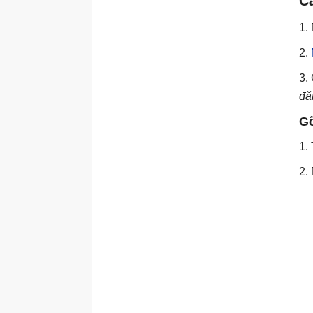
C
1.
2.
3.
đặ
Gỡ
1.
2.