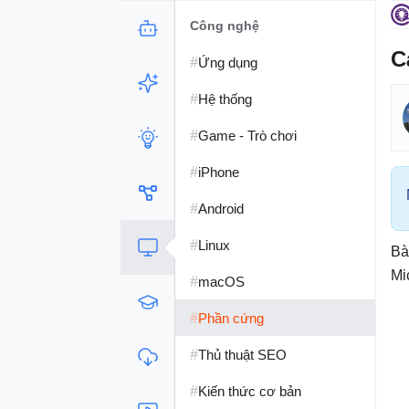
Công nghệ
C
#
Ứng dụng
#
Hệ thống
#
Game - Trò chơi
#
iPhone
#
Android
#
Linux
Bà
Mi
#
macOS
#
Phần cứng
#
Thủ thuật SEO
#
Kiến thức cơ bản