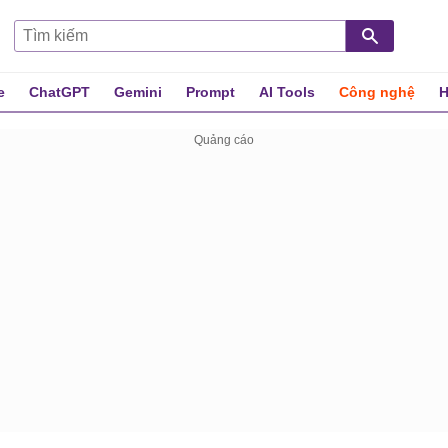
e
ChatGPT
Gemini
Prompt
AI Tools
Công nghệ
H