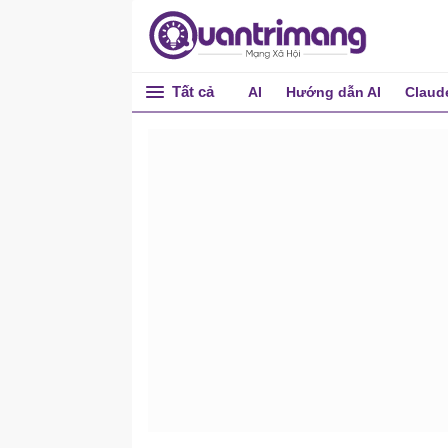
Tất cả
AI
Hướng dẫn AI
Claud