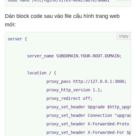
sudo nano /etc/nginx/sites-available/umami
Dán block code sau vào file cấu hình trang web
mới:
server {

        server_name SUBDOMAIN.YOUR-ROOT.DOMAIN;

        location / {

                proxy_pass http://127.0.0.1:3000;

                proxy_http_version 1.1;

                proxy_redirect off;

                proxy_set_header Upgrade $http_upgrad
                proxy_set_header Connection "upgrade"
                proxy_set_header X-Forwarded-Proto ht
                proxy_set_header X-Forwarded-For $pro