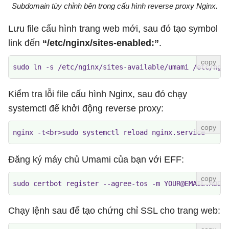
Subdomain tùy chỉnh bên trong cấu hình reverse proxy Nginx.
Lưu file cấu hình trang web mới, sau đó tạo symbol
link đến
“/etc/nginx/sites-enabled:”
.
sudo ln -s /etc/nginx/sites-available/umami /etc/ngi
Kiểm tra lỗi file cấu hình Nginx, sau đó chạy
systemctl để khởi động reverse proxy:
nginx -t<br>sudo systemctl reload nginx.service
Đăng ký máy chủ Umami của bạn với EFF:
sudo certbot register --agree-tos -m YOUR@EMAIL.ADDR
Chạy lệnh sau để tạo chứng chỉ SSL cho trang web: