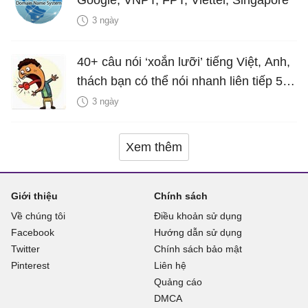
Google, VNPT, FPT, Viettel, Singapore
3 ngày
40+ câu nói ‘xoắn lưỡi’ tiếng Việt, Anh,
thách bạn có thể nói nhanh liên tiếp 5
lần mà vẫn trôi chảy
3 ngày
Xem thêm
Giới thiệu
Chính sách
Về chúng tôi
Điều khoản sử dụng
Facebook
Hướng dẫn sử dụng
Twitter
Chính sách bảo mật
Pinterest
Liên hệ
Quảng cáo
DMCA