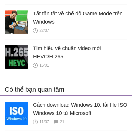
Tất tần tật về chế độ Game Mode trên
Windows
22/07
Tìm hiểu về chuẩn video mới
HEVC/H.265
15/01
Có thể bạn quan tâm
Cách download Windows 10, tải file ISO
Windows 10 từ Microsoft
11/07
21