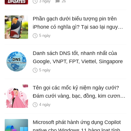
3 ngày
26
Phần gạch dưới biểu tượng pin trên
iPhone có nghĩa gì? Tại sao lại nguy
hiểm?
5 ngày
Danh sách DNS tốt, nhanh nhất của
Google, VNPT, FPT, Viettel, Singapore
5 ngày
Tên gọi các mốc kỷ niệm ngày cưới?
Đám cưới vàng, bạc, đồng, kim cương
là bao nhiêu năm?
4 ngày
Microsoft phát hành ứng dụng Copilot
native cho Windows 11 hàng loạt tính