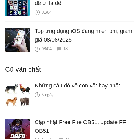
dễ ơi là dễ
01/04
Top ứng dụng iOS đang miễn phí, giảm
giá 08/08/2026
08/04
18
Cũ vẫn chất
Những câu đố về con vật hay nhất
5 ngày
Cập nhật Free Fire OB51, update FF
OB51