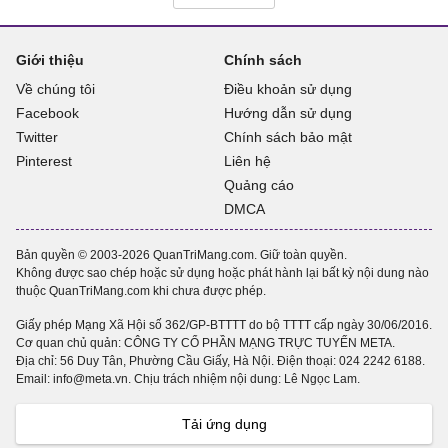
Giới thiệu
Chính sách
Về chúng tôi
Điều khoản sử dụng
Facebook
Hướng dẫn sử dụng
Twitter
Chính sách bảo mật
Pinterest
Liên hệ
Quảng cáo
DMCA
Bản quyền © 2003-2026 QuanTriMang.com. Giữ toàn quyền.
Không được sao chép hoặc sử dụng hoặc phát hành lại bất kỳ nội dung nào
thuộc QuanTriMang.com khi chưa được phép.
Giấy phép Mạng Xã Hội số 362/GP-BTTTT do bộ TTTT cấp ngày 30/06/2016.
Cơ quan chủ quản: CÔNG TY CỔ PHẦN MẠNG TRỰC TUYẾN META.
Địa chỉ: 56 Duy Tân, Phường Cầu Giấy, Hà Nội. Điện thoại:
024 2242 6188
.
Email: info@meta.vn. Chịu trách nhiệm nội dung: Lê Ngọc Lam.
Tải ứng dụng