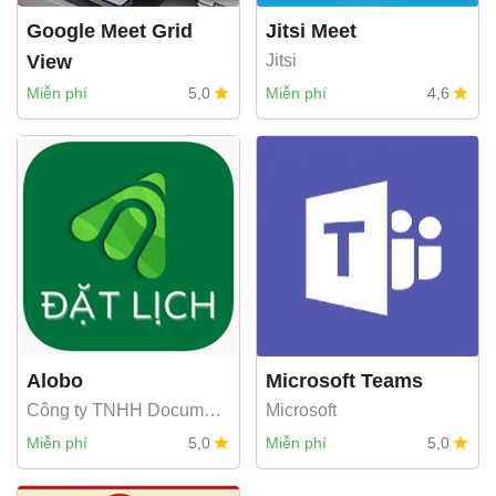
Google Meet Grid
Jitsi Meet
View
Jitsi
Google
Miễn phí
5,0
Miễn phí
4,6
Alobo
Microsoft Teams
Công ty TNHH Document
Microsoft
Easy
Miễn phí
5,0
Miễn phí
5,0