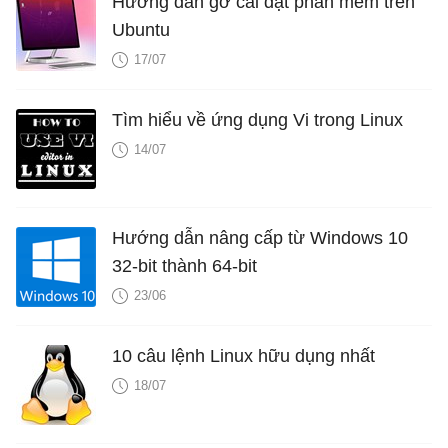
Hướng dẫn gỡ cài đặt phần mềm trên
Ubuntu
17/07
Tìm hiểu về ứng dụng Vi trong Linux
14/07
Hướng dẫn nâng cấp từ Windows 10
32-bit thành 64-bit
23/06
10 câu lệnh Linux hữu dụng nhất
18/07