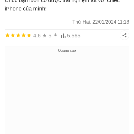
Chúc bạn luôn có được trải nghiệm tốt với chiếc
iPhone của mình!
Thứ Hai, 22/01/2024 11:18
4,6
★
5
👨
5.565