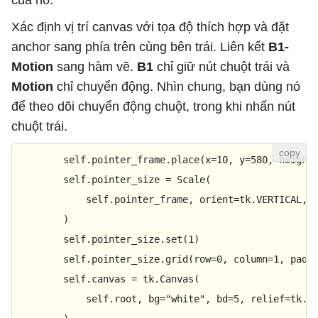
        self.bg_btn.place(x=
10
, y=
490
)

Xác định vị trí canvas với tọa độ thích hợp và đặt
        self.pointer_frame = tk.LabelFrame(

anchor sang phía trên cùng bên trái. Liên kết
B1-
            self.root,

Motion
sang hàm vẽ.
B1
chỉ giữ nút chuột trái và
            text=
"Size"
,

Motion
chỉ chuyển động. Nhìn chung, bạn dùng nó
            bd=
5
,

để theo dõi chuyển động chuột, trong khi nhấn nút
            bg=
"white"
,

chuột trái.
            font=(
"Comic Sans MS"
, 
15
, 
"bold"
),

            relief=tk.RIDGE,

        self.pointer_frame.place(x=
10
, y=
580
, height
        )
        self.pointer_size = Scale(

            self.pointer_frame, orient=tk.VERTICAL, 
        )

        self.pointer_size.
set
(
1
)

        self.pointer_size.grid(row=
0
, column=
1
, padx
        self.canvas = tk.Canvas(

            self.root, bg=
"white"
, bd=
5
, relief=tk.G