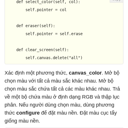
def
select_color
(
self, col
):

        self.pointer = col

def
eraser
(
self
):

        self.pointer = self.erase

def
clear_screen
(
self
):

        self.canvas.delete(
"all"
)
Xác định một phương thức,
canvas_color
. Mở bộ
chọn màu với tất cả màu sắc khác nhau. Mở bộ
chọn màu sắc chứa tất cả các màu khác nhau. Trả
về một bộ chứa màu ở định dạng RGB và thập lục
phân. Nếu người dùng chọn màu, dùng phương
thức
configure
để đặt màu nền. Đặt màu cục tẩy
giống màu nền.