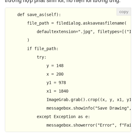
trường hợp phát sinh lỗi, nó hiện lỗi tương ứng.
def
save_as
(
self
):

        file_path = filedialog.asksaveasfilename(

            defaultextension=
".jpg"
, filetypes=[(
"Im
        )

if
 file_path:

try
:

                y = 
148
                x = 
200
                y1 = 
978
                x1 = 
1840
                ImageGrab.grab().crop((x, y, x1, y1))
                messagebox.showinfo(
"Save Drawing"
, 
except
 Exception 
as
 e:

                messagebox.showerror(
"Error"
, 
f"Fail