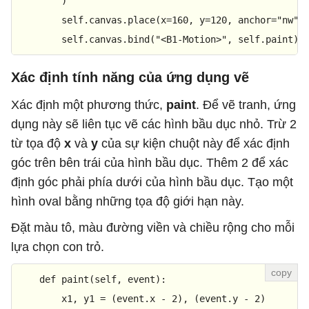
        )

        self.canvas.place(x=
160
, y=
120
, anchor=
"nw"
)

        self.canvas.bind(
"<B1-Motion>"
, self.paint)
Xác định tính năng của ứng dụng vẽ
Xác định một phương thức,
paint
. Để vẽ tranh, ứng
dụng này sẽ liên tục vẽ các hình bầu dục nhỏ. Trừ 2
từ tọa độ
x
và
y
của sự kiện chuột này để xác định
góc trên bên trái của hình bầu dục. Thêm 2 để xác
định góc phải phía dưới của hình bầu dục. Tạo một
hình oval bằng những tọa độ giới hạn này.
Đặt màu tô, màu đường viền và chiều rộng cho mỗi
lựa chọn con trỏ.
def
paint
(
self, event
):

        x1, y1 = (event.x - 
2
), (event.y - 
2
)
