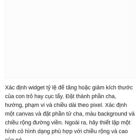
            command=self.save_as,

            width=
12
,

            relief=tk.RIDGE,

            font=(
"Comic Sans MS"
, 
12
),

        )

        self.save_as_btn.place(x=
10
, y=
430
)

        self.bg_btn = tk.Button(

            self.root,

            text=
"Background"
,

            bd=
4
,

Xác định widget tỷ lệ để tăng hoặc giảm kích thước
            bg=
"white"
,

của con trỏ hay cục tẩy. Đặt thành phần cha,
            command=self.canvas_color,

hướng, phạm vi và chiều dài theo pixel. Xác định
            width=
12
,

một canvas và đặt phần tử cha, màu background và
            relief=tk.RIDGE,

chiều rộng đường viền. Ngoài ra, hãy thiết lập một
            font=(
"Comic Sans MS"
, 
12
),

hình có hình dạng phù hợp với chiều rộng và cao
        )

của nó.