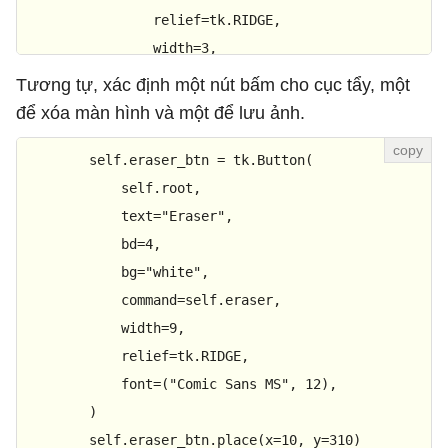
                relief=tk.RIDGE,

                width=
3
,

                command=
lambda
 col=color: self.select
Tương tự, xác định một nút bấm cho cục tẩy, một
            ).grid(row=i, column=j, padx=
2
, pady=
2
)

để xóa màn hình và một để lưu ảnh.
            i += 
1
        self.eraser_btn = tk.Button(

if
 i == 
4
:

                i = 
            self.root,

0
                j = 
            text=
"Eraser"
1
,

            bd=
4
,

            bg=
"white"
,

            command=self.eraser,

            width=
9
,

            relief=tk.RIDGE,

            font=(
"Comic Sans MS"
, 
12
),

        )

        self.eraser_btn.place(x=
10
, y=
310
)
