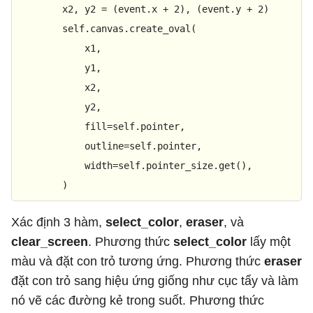
        x2, y2 = (event.x + 
2
), (event.y + 
2
)

        self.canvas.create_oval(

            x1,

            y1,

            x2,

            y2,

            fill=self.pointer,

            outline=self.pointer,

            width=self.pointer_size.get(),

        )
Xác định 3 hàm,
select_color
,
eraser
, và
clear_screen
. Phương thức
select_color
lấy một
màu và đặt con trỏ tương ứng. Phương thức
eraser
đặt con trỏ sang hiệu ứng giống như cục tẩy và làm
nó vẽ các đường kẻ trong suốt. Phương thức