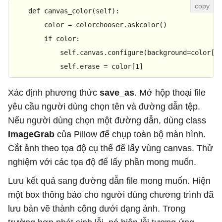
def
canvas_color
(
self
):

        color = colorchooser.askcolor()

if
 color:

            self.canvas.configure(background=color[
1
]
            self.erase = color[
1
]
Xác định phương thức
save_as
. Mở hộp thoại file
yêu cầu người dùng chọn tên và đường dẫn tệp.
Nếu người dùng chọn một đường dẫn, dùng class
ImageGrab
của Pillow để chụp toàn bộ màn hình.
Cắt ảnh theo tọa độ cụ thể để lấy vùng canvas. Thử
nghiệm với các tọa độ để lấy phần mong muốn.
Lưu kết quả sang đường dẫn file mong muốn. Hiện
một box thông báo cho người dùng chương trình đã
lưu bản vẽ thành công dưới dạng ảnh. Trong