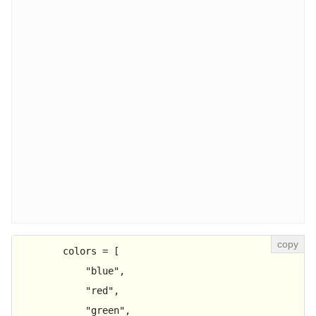
        colors = [

"blue"
,

"red"
,

"green"
,
