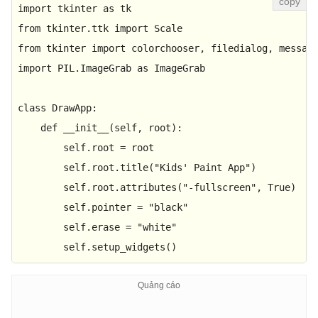
import
 tkinter 
as
from
 tkinter.ttk 
import
from
 tkinter 
import
import
 PIL.ImageGrab 
as
 ImageGrab

class
DrawApp
:

def
__init__
(
self, root
):

        self.root = root

        self.root.title(
"Kids' Paint App"
)

        self.root.attributes(
"-fullscreen"
, 
True
)

        self.pointer = 
"black"
        self.erase = 
"white"
        self.setup_widgets()