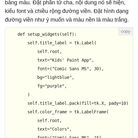
bảng màu. Đặt phần tử cha, nội dung nó sẽ hiện,
kiểu font và chiều rộng đường viền. Đặt hình dạng
đường viền như ý muốn và màu nền là màu trắng.
def
setup_widgets
(
self
):

        self.title_label = tk.Label(

            self.root,

            text=
"Kids' Paint App"
,

            font=(
"Comic Sans MS"
, 
30
),

            bg=
"lightblue"
,

            fg=
"purple"
,

        )

        self.title_label.pack(fill=tk.X, pady=
10
)

        self.color_frame = tk.LabelFrame(

            self.root,

            text=
"Colors"
,

            font=(
"Comic Sans MS"
, 
15
),
