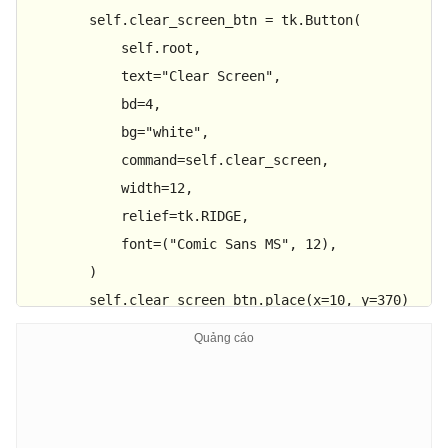
        self.clear_screen_btn = tk.Button(

            self.root,

            text=
"Clear Screen"
,

            bd=
4
,

            bg=
"white"
,

            command=self.clear_screen,

            width=
12
,

            relief=tk.RIDGE,

            font=(
"Comic Sans MS"
, 
12
),

        )

        self.clear_screen_btn.place(x=
10
, y=
370
)

        self.save_as_btn = tk.Button(

            self.root,

            text=
"Save Drawing"
,

            bd=
4
,

            bg=
"white"
,
