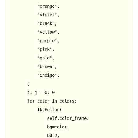
"orange"
,

"violet"
,

"black"
,

"yellow"
,

"purple"
,

"pink"
,

"gold"
,

"brown"
,

"indigo"
,

        ]

        i, j = 
0
, 
0
for
 color 
in
 colors:

            tk.Button(

                self.color_frame,

                bg=color,

                bd=
2
,
