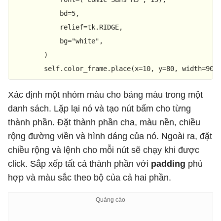
            bd=
5
,

            relief=tk.RIDGE,

            bg=
"white"
,

        )

        self.color_frame.place(x=
10
, y=
80
, width=
90
,
Xác định một nhóm màu cho bảng màu trong một
danh sách. Lặp lại nó và tạo nút bấm cho từng
thành phần. Đặt thành phần cha, màu nền, chiều
rộng đường viền và hình dáng của nó. Ngoài ra, đặt
chiều rộng và lệnh cho mỗi nút sẽ chạy khi được
click. Sắp xếp tất cả thành phần với
padding
phù
hợp và màu sắc theo bộ của cả hai phần.