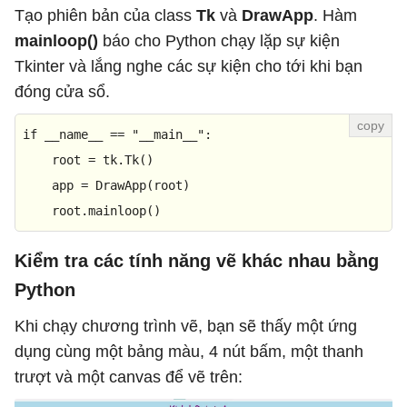
Tạo phiên bản của class
Tk
và
DrawApp
. Hàm
mainloop()
báo cho Python chạy lặp sự kiện
Tkinter và lắng nghe các sự kiện cho tới khi bạn
đóng cửa sổ.
if
 __name__ == 
"__main__"
:

    root = tk.Tk()

    app = DrawApp(root)

    root.mainloop()
Kiểm tra các tính năng vẽ khác nhau bằng
Python
Khi chạy chương trình vẽ, bạn sẽ thấy một ứng
dụng cùng một bảng màu, 4 nút bấm, một thanh
trượt và một canvas để vẽ trên: