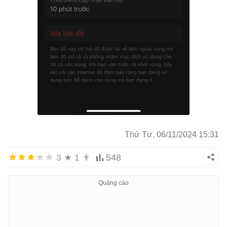
Thứ Tư, 06/11/2024 15:31
3
★
1
👨
548