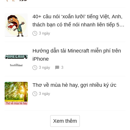
40+ câu nói ‘xoắn lưỡi’ tiếng Việt, Anh,
thách bạn có thể nói nhanh liên tiếp 5
lần mà vẫn trôi chảy
3 ngày
Hướng dẫn tải Minecraft miễn phí trên
iPhone
3 ngày
3
Thơ về mùa hè hay, gợi nhiều ký ức
3 ngày
Xem thêm