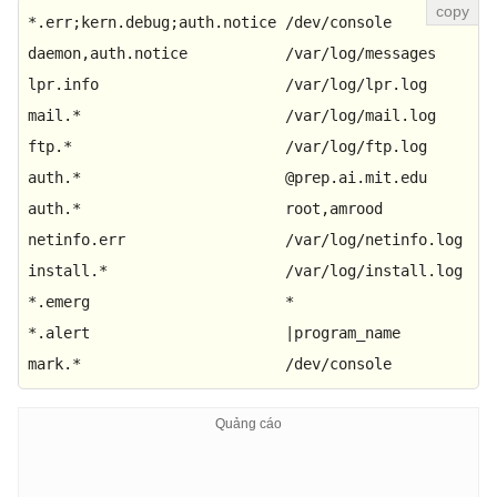
*.
err
;kern.
debug
;auth.
notice
 /dev/
console
daemon,auth.
notice
           /
var
/log/messages

lpr.
info
                     /
var
/log/lpr.
log
mail.*                       
/var/
log/mail.
log
ftp.*                        
/var/
log/ftp.
log
auth.*                       
@prep
.
ai
.
mit
.
edu
auth.*                       root,amrood

netinfo.
err
                  /
var
/log/netinfo.
log
install.*                    
/var/
log/install.
log
*.
emerg
                      *

*.
alert
                      |program_name

mark.*                       
/dev/
console