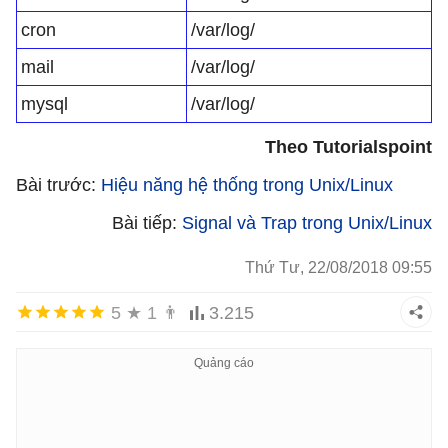
cron
/var/log/
mail
/var/log/
mysql
/var/log/
Theo Tutorialspoint
Bài trước:
Hiệu năng hệ thống trong Unix/Linux
Bài tiếp:
Signal và Trap trong Unix/Linux
Thứ Tư, 22/08/2018 09:55
5
★
1
👨
3.215