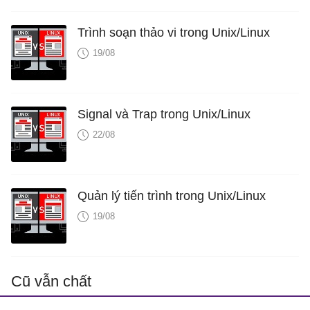
Trình soạn thảo vi trong Unix/Linux
19/08
Signal và Trap trong Unix/Linux
22/08
Quản lý tiến trình trong Unix/Linux
19/08
Cũ vẫn chất