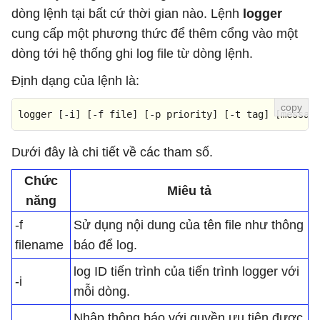
dòng lệnh tại bất cứ thời gian nào. Lệnh
logger
cung cấp một phương thức để thêm cổng vào một
dòng tới hệ thống ghi log file từ dòng lệnh.
Định dạng của lệnh là:
logger 
[-i]
[-f file]
[-p priority]
[-t tag]
[messag
Dưới đây là chi tiết về các tham số.
Chức
Miêu tả
năng
-f
Sử dụng nội dung của tên file như thông
filename
báo để log.
log ID tiến trình của tiến trình logger với
-i
mỗi dòng.
Nhập thông báo với quyền ưu tiên được