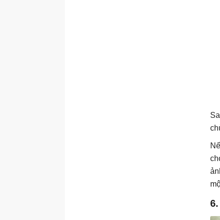
Sa
ch
Nế
ch
ản
mộ
6.