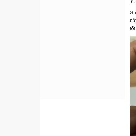
7
Sh
nà
tố