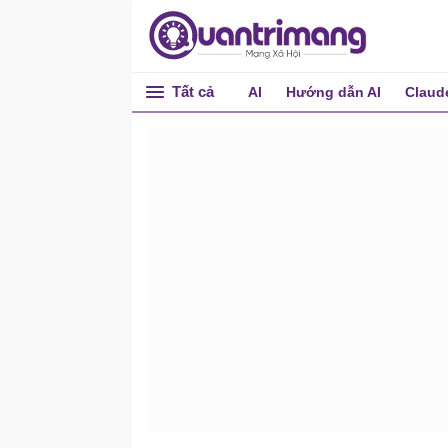
Tất cả
AI
Hướng dẫn AI
Claud