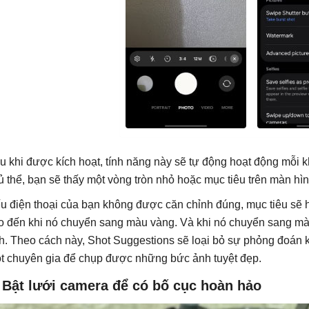
u khi được kích hoạt, tính năng này sẽ tự động hoạt động mỗi
ủ thể, bạn sẽ thấy một vòng tròn nhỏ hoặc mục tiêu trên màn hì
u điện thoại của bạn không được căn chỉnh đúng, mục tiêu sẽ
o đến khi nó chuyển sang màu vàng. Và khi nó chuyển sang mà
h. Theo cách này, Shot Suggestions sẽ loại bỏ sự phỏng đoán k
t chuyên gia để chụp được những bức ảnh tuyệt đẹp.
 Bật lưới camera để có bố cục hoàn hảo