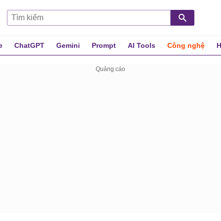
e
ChatGPT
Gemini
Prompt
AI Tools
Công nghệ
H