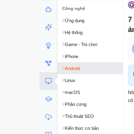
Công nghệ
7
#
Ứng dụng
ả
#
Hệ thống
#
Game - Trò chơi
#
iPhone
#
Android
#
Linux
#
macOS
Nh
có
#
Phần cứng
#
Thủ thuật SEO
#
Kiến thức cơ bản