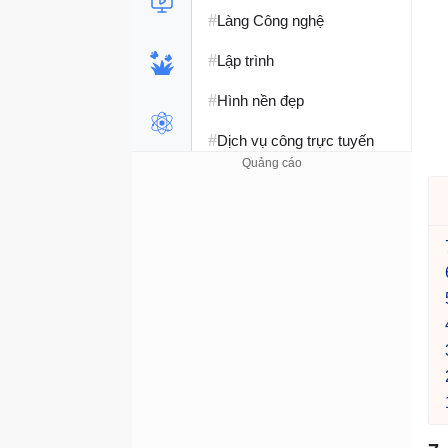
#
Làng Công nghệ
#
Lập trình
#
Hình nền đẹp
#
Dịch vụ công trực tuyến
#
Dịch vụ nhà mạng
#
Ví điện tử - Ngân hàng
#
Chụp ảnh - Quay phim
#
Raspberry Pi
#
Đồng hồ thông minh
#
Nền tảng Web