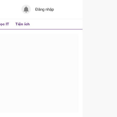
Đăng nhập
ọc IT
Tiện ích