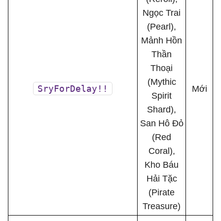
Ngọc Trai
(Pearl),
Mảnh Hồn
Thần
Thoại
(Mythic
SryForDelay!!
Mới
Spirit
Shard),
San Hô Đỏ
(Red
Coral),
Kho Báu
Hải Tặc
(Pirate
Treasure)