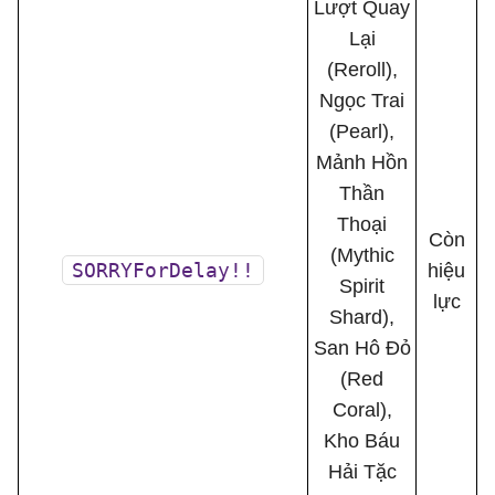
Lượt Quay
Lại
(Reroll),
Ngọc Trai
(Pearl),
Mảnh Hồn
Thần
Thoại
Còn
(Mythic
SORRYForDelay!!
hiệu
Spirit
lực
Shard),
San Hô Đỏ
(Red
Coral),
Kho Báu
Hải Tặc