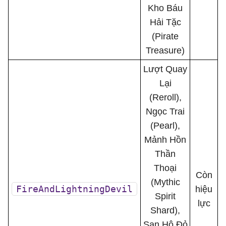
Kho Báu
Hải Tặc
(Pirate
Treasure)
Lượt Quay
Lại
(Reroll),
Ngọc Trai
(Pearl),
Mảnh Hồn
Thần
Thoại
Còn
(Mythic
FireAndLightningDevil
hiệu
Spirit
lực
Shard),
San Hô Đỏ