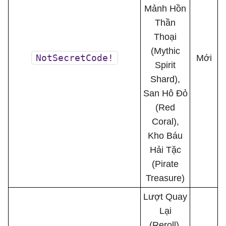
Mảnh Hồn
Thần
Thoại
(Mythic
NotSecretCode!
Mới
Spirit
Shard),
San Hô Đỏ
(Red
Coral),
Kho Báu
Hải Tặc
(Pirate
Treasure)
Lượt Quay
Lại
(Reroll),