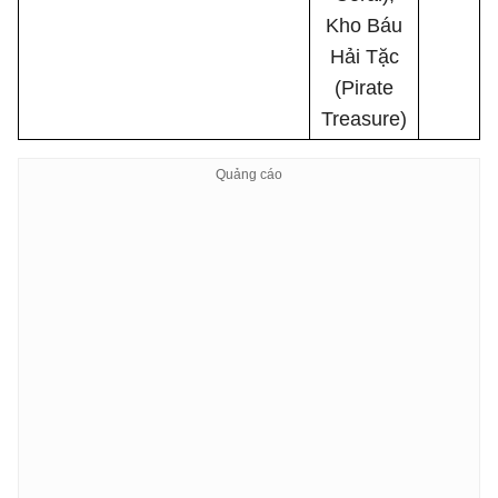
Kho Báu
Hải Tặc
(Pirate
Treasure)