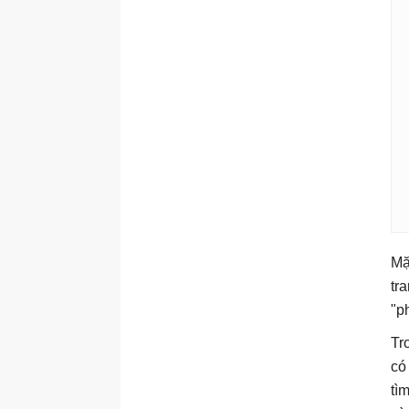
Mặ
tr
"p
Tr
có
tì