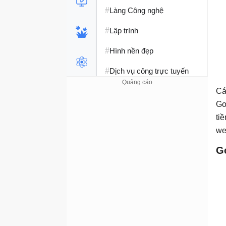
#
Làng Công nghệ
#
Lập trình
#
Hình nền đẹp
#
Dịch vụ công trực tuyến
#
Dịch vụ nhà mạng
Cá
Go
#
Ví điện tử - Ngân hàng
ti
#
we
Chụp ảnh - Quay phim
G
#
Raspberry Pi
#
Đồng hồ thông minh
#
Nền tảng Web