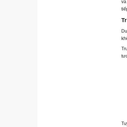
và
ti
T
Dư
kh
Tr
tư
Tu