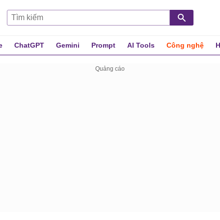
e
ChatGPT
Gemini
Prompt
AI Tools
Công nghệ
H