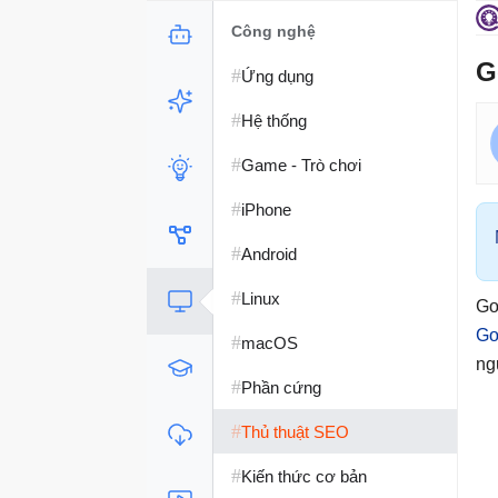
Công nghệ
G
#
Ứng dụng
#
Hệ thống
#
Game - Trò chơi
#
iPhone
#
Android
#
Linux
Go
Go
#
macOS
ng
#
Phần cứng
#
Thủ thuật SEO
#
Kiến thức cơ bản