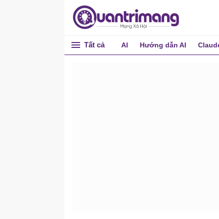
Tất cả
AI
Hướng dẫn AI
Claud