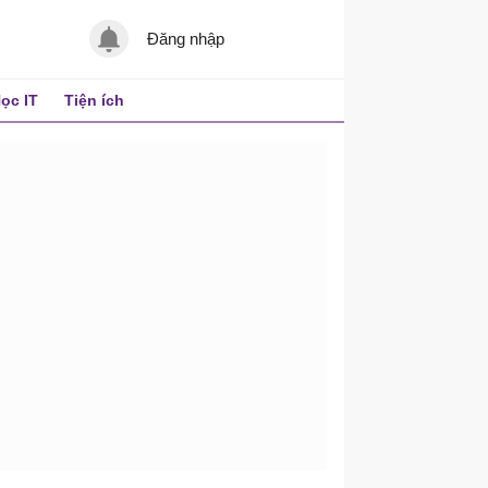
Đăng nhập
ọc IT
Tiện ích