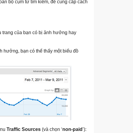
toàn bộ cụm từ tìm kiếm, để cung cấp cách
u trang của bạn có bị ảnh hưởng hay
nh hưởng, bạn có thể thấy một biểu đồ
enu
Traffic Sources
(và chọn ‘
non-paid
’):