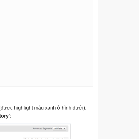
 (được highlight màu xanh ở hình dưới),
tory
’: