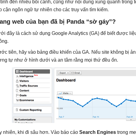
 tính đến nhiều bối cảnh, cũng như nội dung xung quanh trong 
ếp cận ngôn ngữ tự nhiên cho các truy vấn tìm kiếm.
rang web của bạn đã bị Panda “sờ gáy”?
ới đây là cách sử dụng Google Analytics (GA) để biết được liệ
ông.
ước tiên, hãy vào bảng điều khiển của GA. Nếu site không bị ả
ơng tự như ở hình dưới và an tâm rằng mọi thứ đều ổn.
y nhiên, khi đi sâu hơn. Vào báo cáo
Search Engines
trong m