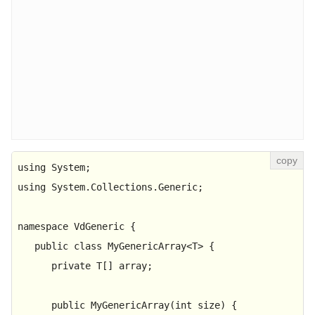
using
using
 System.Collections.Generic;

namespace
VdGeneric
 {

public
class
MyGenericArray
<
T
> {

private
 T[] array;

public
MyGenericArray
(
int
 size
)
 {
