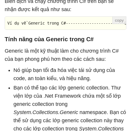
Biên dịch và chạy chương trình C# trên bạn sẽ
            charArray.setItem(c, (
char
)(c+
97
));

nhận được kết quả như sau:
         }

V
í 
d
ụ 
v
ề 
Generic
trong
C
#-------------------------0
//Trích xuất giá trị và in ra màn hình.
for
 (
int
 c = 
0
; c< 
5
; c++) {

Tính năng của Generic trong C#
            Console.Write(charArray.getItem(c) + 
" "
)
Generic là một kỹ thuật làm cho chương trình C#
         }

của bạn phong phú hơn theo các cách sau:
         Console.WriteLine();

Nó giúp bạn tối đa hóa việc tái sử dụng của
         Console.ReadKey();

code, an toàn kiểu, và hiệu năng.
      }

Bạn có thể tạo các lớp generic collection. Thư
   }

viện lớp của .Net Framework chứa một số lớp
}
generic collection trong
System.Collections.Generic
namespace. Bạn có
thể sử dụng các lớp generic collection này thay
cho các lớp collection trong
System.Collections