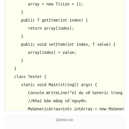
         array = 
new
 T[size + 
1
];

      }

public
 T 
getItem
(
int
 index
)
 {

return
 array[index];

      }

public
void
setItem
(
int
 index, T 
value
)
 {

         array[index] = 
value
;

      }

   }

class
Tester
 {

static
void
Main
(
string
[] args
)
 {

         Console.WriteLine(
"Ví dụ về Generic trong C
//Khai báo mảng số nguyên.
         MyGenericArray<
int
> intArray = 
new
 MyGeneri
//Thiết lập giá trị.