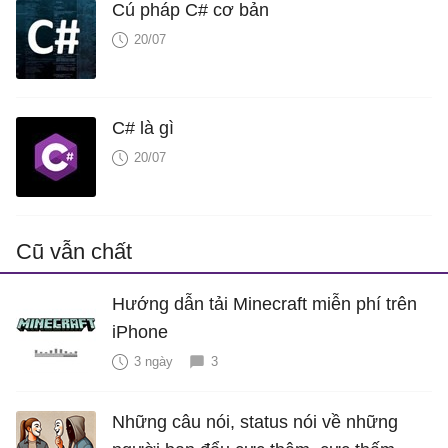
Cú pháp C# cơ bản
20/07
C# là gì
20/07
Cũ vẫn chất
Hướng dẫn tải Minecraft miễn phí trên
iPhone
3 ngày
3
Những câu nói, status nói về những