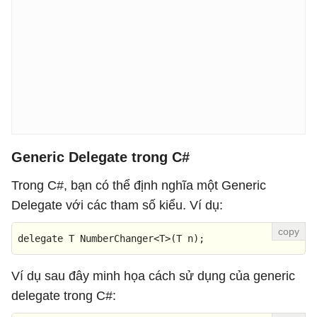
            Swap<
int
>(
ref
 a, 
ref
 b);

            Swap<
char
>(
ref
 c, 
ref
 d);

// Hiển thị các giá trị sau khi hoán đổi
            Console.WriteLine(
"Các giá trị số trước 
            Console.WriteLine(
"a = {0}, b = {1}"
, a, 
            Console.WriteLine(
"Các giá trị chữ trước
            Console.WriteLine(
"c = {0}, d = {1}"
, c, 
Generic Delegate trong C#
            Console.ReadKey();

Trong C#, bạn có thể định nghĩa một Generic
      }

Delegate với các tham số kiểu. Ví dụ:
    }

}
delegate
 T 
NumberChanger
<
T
>(
T n
)
;
Ví dụ sau đây minh họa cách sử dụng của generic
delegate trong C#: