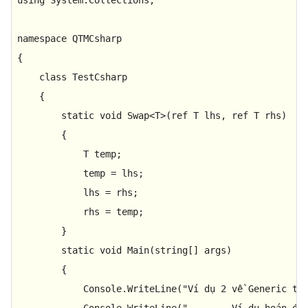
using
 System.Collections;

namespace
QTMCsharp
{

class
TestCsharp
    {

static
void
Swap
<
T
>(
ref
 T lhs, 
ref
 T rhs
)
        {

            T temp;

            temp = lhs;

            lhs = rhs;

            rhs = temp;

        }

static
void
Main
(
string
[] args
)
        {

            Console.WriteLine(
"Ví dụ 2 về Generic tr