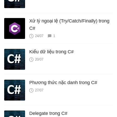
Xử lý ngoại lệ (Try/Catch/Finally) trong
C#
24/07
1
Kiểu dữ liệu trong C#
20/07
Phương thức nặc danh trong C#
27/07
Delegate trong C#