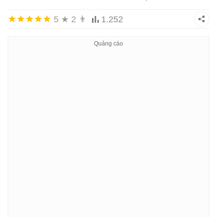
            NumberChanger<
int
> nc2 = 
new
 NumberChang
5
★
2
👨
1.252
//Gọi hai phương thức sử dụng các đối tư
            nc1(
25
);

            Console.WriteLine(
"1 - Giá trị của num l
            nc2(
5
);

            Console.WriteLine(
"2 - Giá trị của num l
            Console.ReadKey();

        }

    }

}