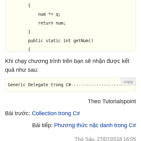
        {

            num *= q;

return
 num;

        }

public
static
int
getNum
()
        {

return
 num;

Khi chạy chương trình trên bạn sẽ nhận được kết
        }

quả như sau:
Generic
static
Delegate
void
trong
Main
C
(
#---------------------------
string
[] args
)
        {

Theo Tutorialspoint
            Console.WriteLine(
"Generic Delegate tron
            Console.WriteLine(
"---------------------
Bài trước:
Collection trong C#
Bài tiếp:
Phương thức nặc danh trong C#
//Tạo các đối tượng delegate
            NumberChanger<
int
> nc1 = 
new
 NumberChang
Thứ Sáu, 27/07/2018 16:05