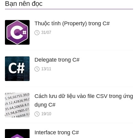
Bạn nên đọc
Thuộc tính (Property) trong C#
31/07
Delegate trong C#
13/11
Cách lưu dữ liệu vào file CSV trong ứng
dụng C#
19/10
Interface trong C#