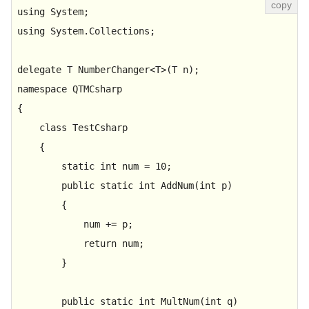
using
using
 System.Collections;

delegate
 T 
NumberChanger
<
T
>(
T n
)
namespace
QTMCsharp
{

class
TestCsharp
    {

static
int
 num = 
10
;

public
static
int
AddNum
(
int
 p
)
        {

            num += p;

return
 num;

        }

public
static
int
MultNum
(
int
 q
)