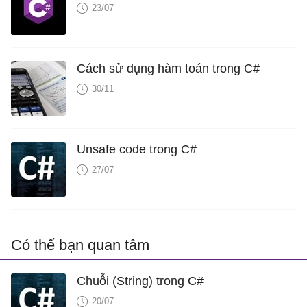
23/07
Cách sử dụng hàm toán trong C#
30/11
Unsafe code trong C#
27/07
Có thể bạn quan tâm
Chuỗi (String) trong C#
20/07