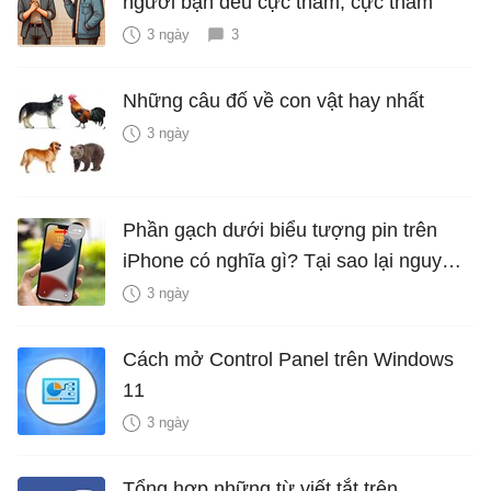
người bạn đểu cực thâm, cực thấm
3 ngày
3
Những câu đố về con vật hay nhất
3 ngày
Phần gạch dưới biểu tượng pin trên
iPhone có nghĩa gì? Tại sao lại nguy
hiểm?
3 ngày
Cách mở Control Panel trên Windows
11
3 ngày
Tổng hợp những từ viết tắt trên