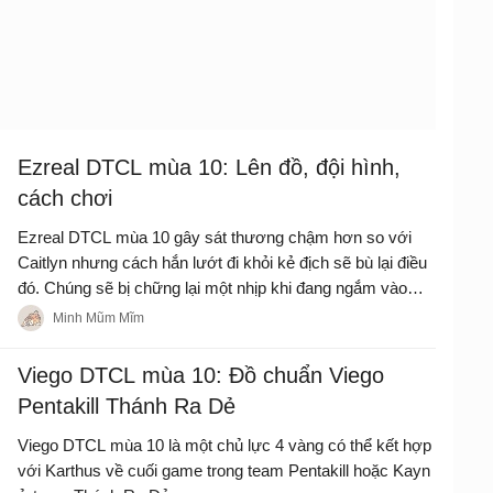
Ezreal DTCL mùa 10: Lên đồ, đội hình,
cách chơi
Ezreal DTCL mùa 10 gây sát thương chậm hơn so với
Caitlyn nhưng cách hắn lướt đi khỏi kẻ địch sẽ bù lại điều
đó. Chúng sẽ bị chững lại một nhịp khi đang ngắm vào
Ezreal mà hắn biến đi đâu mất.
Minh Mũm Mĩm
Viego DTCL mùa 10: Đồ chuẩn Viego
Pentakill Thánh Ra Dẻ
Viego DTCL mùa 10 là một chủ lực 4 vàng có thể kết hợp
với Karthus về cuối game trong team Pentakill hoặc Kayn