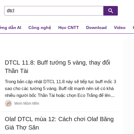
ng dẫn AI
Công nghệ
Học CNTT
Download
Video
DTCL 11.8: Buff tướng 5 vàng, thay đổi
Thần Tài
Trong bản cập nhật DTCL 11.8 này sẽ tiếp tục buff mốc 3
sao cho các tướng 5 vàng. Buff rất mạnh nên sẽ có khá
nhiều người bốc Thần Tài hoặc chọn Eco Trắng để lên
các đội hình đắt giá nhất Đấu Trường Chân Lý.
Minh Mũm Mĩm
Olaf DTCL mùa 12: Cách chơi Olaf Băng
Giá Thợ Săn