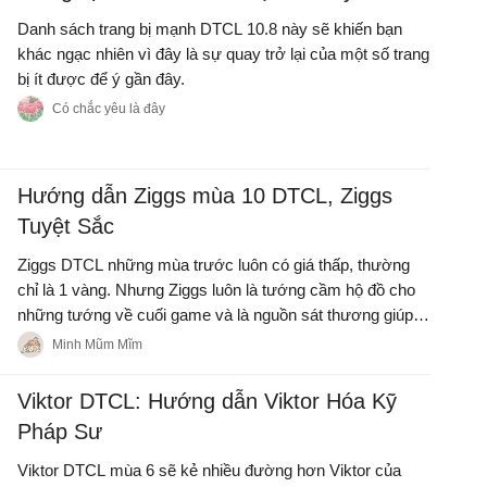
Danh sách trang bị mạnh DTCL 10.8 này sẽ khiến bạn
khác ngạc nhiên vì đây là sự quay trở lại của một số trang
bị ít được để ý gần đây.
Có chắc yêu là đây
Hướng dẫn Ziggs mùa 10 DTCL, Ziggs
Tuyệt Sắc
Ziggs DTCL những mùa trước luôn có giá thấp, thường
chỉ là 1 vàng. Nhưng Ziggs luôn là tướng cầm hộ đồ cho
những tướng về cuối game và là nguồn sát thương giúp
nhiều người chơi có chuỗi thắng ở đầu game.
Minh Mũm Mĩm
Viktor DTCL: Hướng dẫn Viktor Hóa Kỹ
Pháp Sư
Viktor DTCL mùa 6 sẽ kẻ nhiều đường hơn Viktor của