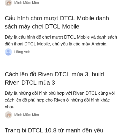
Giáp bị tiêu diệt như các Phi Công mùa 3.
Minh Mũm Mĩm
Cấu hình chơi mượt DTCL Mobile danh
sách máy chơi DTCL Mobile
Đây là cấu hình để chơi mượt DTCL Mobile và danh sách
điện thoại DTCL Mobile, chủ yếu là các máy Android.
Hồng Anh
Cách lên đồ Riven DTCL mùa 3, build
Riven DTCL mùa 3
Đây là những đội hình phù hợp với Riven DTCL cùng với
cách lên đồ phù hợp cho Riven ở những đội hình khác
nhau.
Minh Mũm Mĩm
Trang bị DTCL 10.8 từ mạnh đến yếu