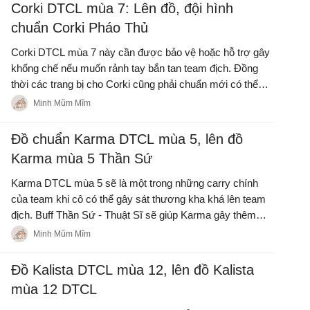
Corki DTCL mùa 7: Lên đồ, đội hình
chuẩn Corki Pháo Thủ
Corki DTCL mùa 7 này cần được bảo vệ hoặc hỗ trợ gây
khống chế nếu muốn rảnh tay bắn tan team địch. Đồng
thời các trang bị cho Corki cũng phải chuẩn mới có thể
gây sát thương hiệu quả hơn.
Minh Mũm Mĩm
Đồ chuẩn Karma DTCL mùa 5, lên đồ
Karma mùa 5 Thần Sứ
Karma DTCL mùa 5 sẽ là một trong những carry chính
của team khi cô có thể gây sát thương kha khá lên team
địch. Buff Thần Sứ - Thuật Sĩ sẽ giúp Karma gây thêm
nhiều sát thương khi vừa tăng sát thương và mana.
Minh Mũm Mĩm
Đồ Kalista DTCL mùa 12, lên đồ Kalista
mùa 12 DTCL