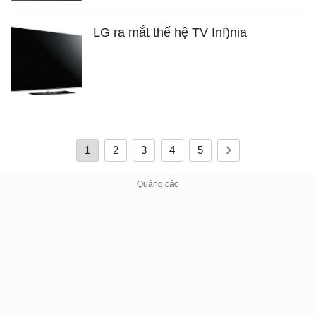
LG ra mắt thế hệ TV Inf)nia
1
2
3
4
5