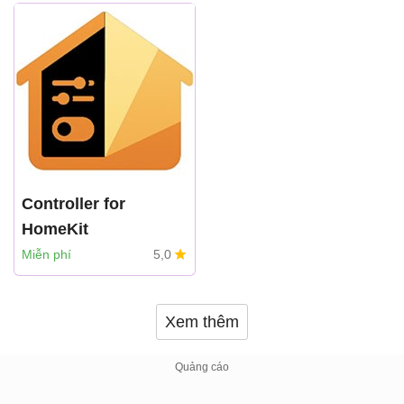
Controller for
HomeKit
acasa Software GmbH
Miễn phí
5,0
Xem thêm