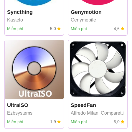
Syncthing
Genymotion
Kastelo
Genymobile
Miễn phí
5,0
Miễn phí
4,6
UltraISO
SpeedFan
Ezbsystems
Alfredo Milani Comparetti
Miễn phí
1,9
Miễn phí
5,0