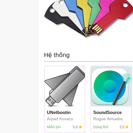
Hệ thống
UNetbootin
SoundSource
Arpad Kovacs
Rogue Amoeba
Miễn phí
5,0
Dùng thử
3,0