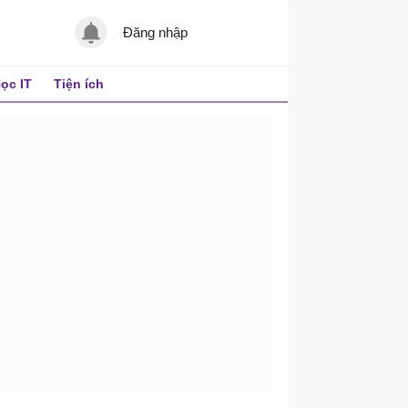
Đăng nhập
ọc IT
Tiện ích