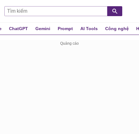
e
ChatGPT
Gemini
Prompt
AI Tools
Công nghệ
H