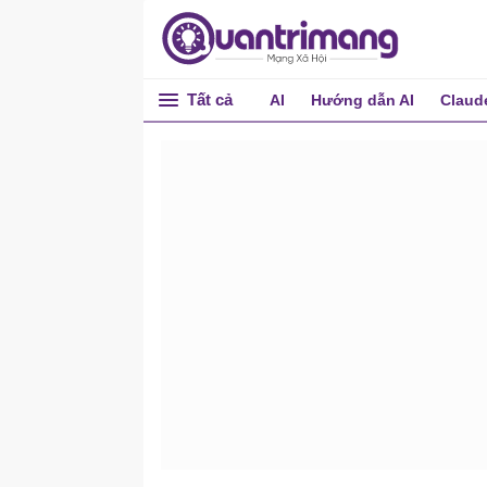
Tất cả
AI
Hướng dẫn AI
Claud