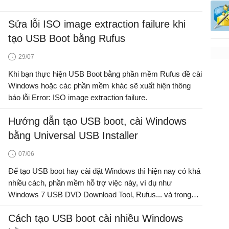
Sửa lỗi ISO image extraction failure khi
tạo USB Boot bằng Rufus
29/07
Khi bạn thực hiện USB Boot bằng phần mềm Rufus đề cài
Windows hoặc các phần mềm khác sẽ xuất hiện thông
báo lỗi Error: ISO image extraction failure.
Hướng dẫn tạo USB boot, cài Windows
bằng Universal USB Installer
07/06
Để tạo USB boot hay cài đặt Windows thì hiện nay có khá
nhiều cách, phần mềm hỗ trợ việc này, ví dụ như
Windows 7 USB DVD Download Tool, Rufus... và trong
bài viết dưới đây Quản Trị Mạng sẽ giới thiệu tiếp với các
Cách tạo USB boot cài nhiều Windows
bạn 1 phần mềm miễn phí khác có thể tạo USB boot, cài