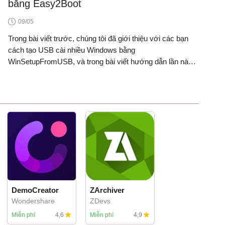
Wins. Đó là Universal USB Installer.
bằng Easy2Boot
09/05
Trong bài viết trước, chúng tôi đã giới thiệu với các bạn
cách tạo USB cài nhiều Windows bằng
WinSetupFromUSB, và trong bài viết hướng dẫn lần này,
ta hãy cùng nhau tiếp tục khám phá 1 công cụ khác có tác
dụng tương tự, đó là Easy2Boot.
DemoCreator
ZArchiver
Wondershare
ZDevs
Miễn phí
4,6
Miễn phí
4,9