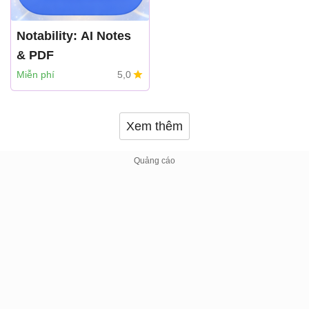
Notability: AI Notes
& PDF
Notability
Miễn phí
5,0
Xem thêm