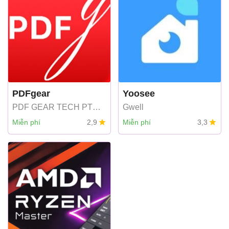
PDFgear
Yoosee
PDF GEAR TECH PTE.
Gwell
LTD
Miễn phí
2,9
Miễn phí
3,3