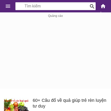
-
Kiến
Thức
Công
Nghệ
Khoa
Học
và
Cuộc
sống
60+ Câu đố về quả giúp trẻ rèn luyện
tư duy