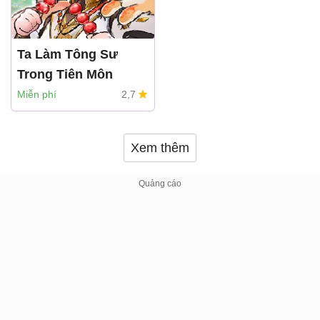
Ta Làm Tông Sư
Trong Tiên Môn
Vision Game Joint Stock
Miễn phí
2,7
Company
Xem thêm