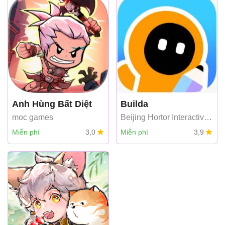
Anh Hùng Bất Diệt
Builda
moc games
Beijing Hortor Interactive
Technology
Miễn phí
3,0
Miễn phí
3,9