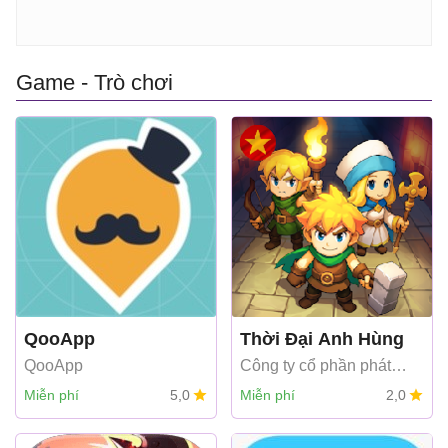
Game - Trò chơi
QooApp
Thời Đại Anh Hùng
QooApp
Công ty cổ phần phát
triển công nghệ số Hồng
Miễn phí
5,0
Miễn phí
2,0
Hà