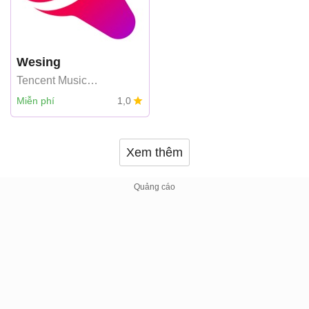
Wesing
Tencent Music
Entertainment Hong
Miễn phí
1,0
Kong Limited
Xem thêm