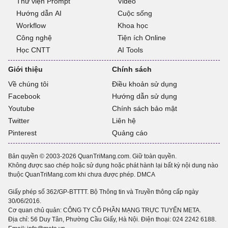
Thư viện Prompt
Video
Hướng dẫn AI
Cuộc sống
Workflow
Khoa học
Công nghệ
Tiện ích Online
Học CNTT
AI Tools
Giới thiệu
Chính sách
Về chúng tôi
Điều khoản sử dụng
Facebook
Hướng dẫn sử dụng
Youtube
Chính sách bảo mật
Twitter
Liên hệ
Pinterest
Quảng cáo
Bản quyền © 2003-2026 QuanTriMang.com. Giữ toàn quyền.
Không được sao chép hoặc sử dụng hoặc phát hành lại bất kỳ nội dung nào
thuộc QuanTriMang.com khi chưa được phép.
DMCA
Giấy phép số 362/GP-BTTTT. Bộ Thông tin và Truyền thông cấp ngày
30/06/2016.
Cơ quan chủ quản: CÔNG TY CỔ PHẦN MẠNG TRỰC TUYẾN META.
Địa chỉ: 56 Duy Tân, Phường Cầu Giấy, Hà Nội. Điện thoại:
024 2242 6188
.