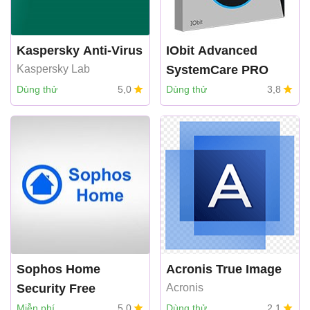
Kaspersky Anti-Virus
IObit Advanced
Kaspersky Lab
SystemCare PRO
IObit
Dùng thử
5,0
Dùng thử
3,8
Sophos Home
Acronis True Image
Security Free
Acronis
Sophos
Miễn phí
5,0
Dùng thử
2,1