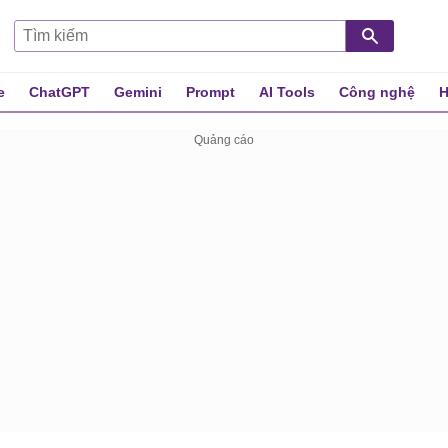
e
ChatGPT
Gemini
Prompt
AI Tools
Công nghệ
H