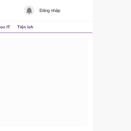
Đăng nhập
ọc IT
Tiện ích