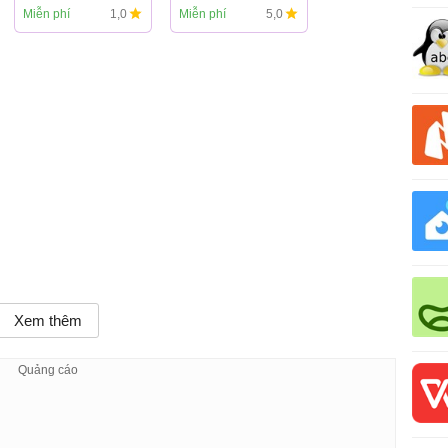
Zhiyun Technology
Liberace AI
Miễn phí
1,0
Miễn phí
5,0
Xem thêm