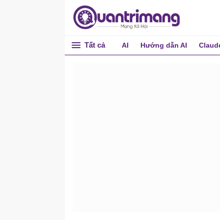
Tất cả
AI
Hướng dẫn AI
Claud