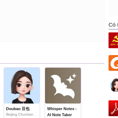
Có 
Doubao 豆包
Whisper Notes -
Beijing Chuntian
AI Note Taker