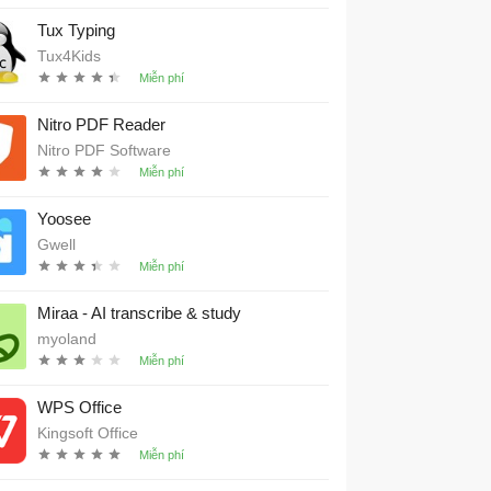
Tux Typing
Tux4Kids
Nitro PDF Reader
Nitro PDF Software
Yoosee
Gwell
Miraa - AI transcribe & study
myoland
WPS Office
Kingsoft Office