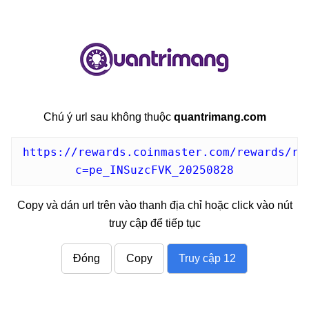
com
Chú ý url sau không thuộc
quantrimang.com
https://rewards.coinmaster.com/rewards/re
c=pe_INSuzcFVK_20250828
Copy và dán url trên vào thanh địa chỉ hoặc click vào nút
truy cập để tiếp tục
Đóng
Copy
Truy cập
11