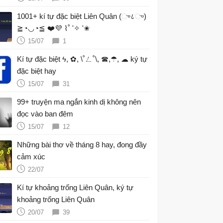
1001+ kí tự đặc biệt Liên Quân (ு८ு)
≧◔◡◔≦ ❤️💜 ⌇˚ '✧ '✬
15/07
1
Kí tự đặc biệt ϟ, ✿, \˚ㄥ˚\, ☎,☂, ☁ ký tự
đặc biệt hay
15/07
31
99+ truyện ma ngắn kinh dị không nên
đọc vào ban đêm
15/07
12
Những bài thơ về tháng 8 hay, đong đầy
cảm xúc
22/07
Kí tự khoảng trống Liên Quân, ký tự
khoảng trống Liên Quân
20/07
39