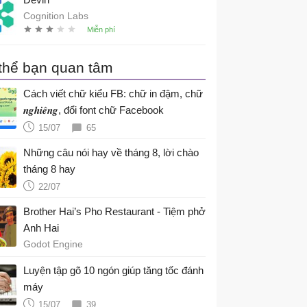
Cognition Labs
thể bạn quan tâm
Cách viết chữ kiểu FB: chữ in đậm, chữ
𝒏𝒈𝒉𝒊𝒆̂𝒏𝒈, đổi font chữ Facebook
15/07
65
Những câu nói hay về tháng 8, lời chào
tháng 8 hay
22/07
Brother Hai’s Pho Restaurant - Tiệm phở
Anh Hai
Godot Engine
Luyện tập gõ 10 ngón giúp tăng tốc đánh
máy
15/07
39