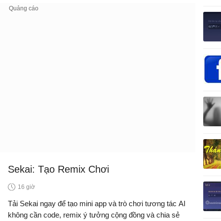
thông tin tài khoản cá nhân thì bạn nên cân nhắc xóa dữ
liệu
Sekai: Tạo Remix Chơi
16 giờ
Tải Sekai ngay để tạo mini app và trò chơi tương tác AI
không cần code, remix ý tưởng cộng đồng và chia sẻ