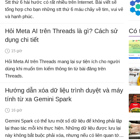
Stt thứ 6 hài hước có rất nhiều trên Internet. Bài viết sẽ
tổng hợp cho bạn những stt thứ 6 máu chảy về tim, vui vẻ
và hạnh phúc.
Có 
Hỏi Meta AI trên Threads là gì? Cách sử
dụng chi tiết
15 giờ
Hỏi Meta AI trên Threads mang lại sự tiện ích cho người
dùng khi muốn tìm kiếm thông tin từ bài đăng trên
Threads.
Hướng dẫn xóa dữ liệu trình duyệt và máy
tính từ xa Gemini Spark
16 giờ
Gemini Spark có thể lưu một số dữ liệu để không phải lặp
lại thao tác mỗi khi thực hiện. Những dữ liệu được lưu lại
này không bắt buộc phải xóa, nhưng nếu có liên quan tới