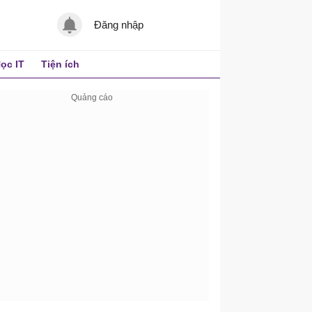
Đăng nhập
ọc IT
Tiện ích